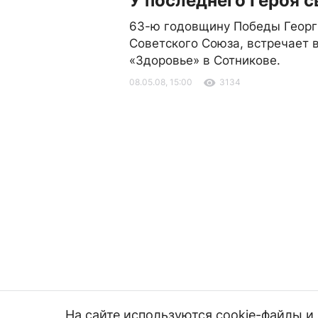
У последнего Героя 
63-ю годовщину Победы Георг
Советского Союза, встречает 
«Здоровье» в Сотникове.
08.05.08, 15:00
3134
На сайте используются cookie-файлы 