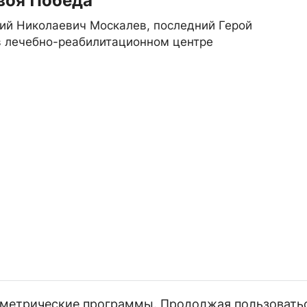
своя Победа
ий Николаевич Москалев, последний Герой
в лечебно-реабилитационном центре
и метрические программы. Продолжая пользовать