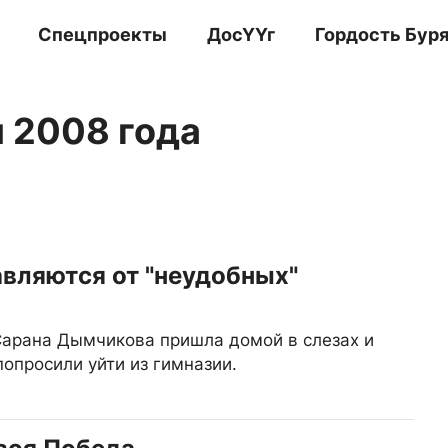
Спецпроекты
ДосҮҮг
Гордость Бур
я 2008 года
авляются от "неудобных"
Сарана Дымчикова пришла домой в слезах и
попросили уйти из гимназии.