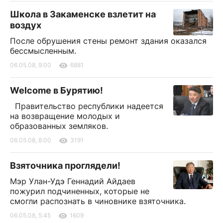
Школа в Закаменске взлетит на
воздух
После обрушения стены ремонт здания оказался
бессмысленным.
06.05.08, 9:00
6881
Welcome в Бурятию!
Правительство республики надеется
на возвращение молодых и
образованных земляков.
06.05.08, 8:00
3191
Взяточника проглядели!
Мэр Улан-Удэ Геннадий Айдаев
пожурил подчиненных, которые не
смогли распознать в чиновнике взяточника.
06.05.08, 5:45
1609