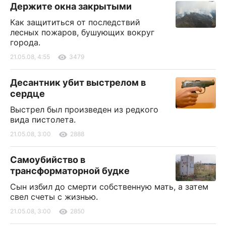
Держите окна закрытыми
Как защититься от последствий
лесных пожаров, бушующих вокруг
города.
21.05.08, 4:55
3479
Десантник убит выстрелом в
сердце
Выстрел был произведен из редкого
вида пистолета.
21.05.08, 3:00
2888
Самоубийство в
трансформаторной будке
Сын избил до смерти собственную мать, а затем
свел счеты с жизнью.
21.05.08, 3:00
2850