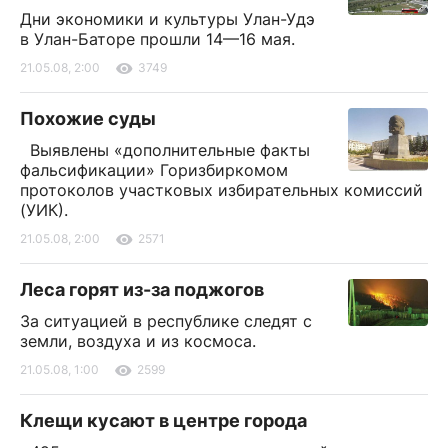
Дни экономики и культуры Улан-Удэ
в Улан-Баторе прошли 14—16 мая.
21.05.08, 2:00
3749
Похожие суды
Выявлены «дополнительные факты
фальсификации» Горизбиркомом
протоколов участковых избирательных комиссий
(УИК).
21.05.08, 2:00
2571
Леса горят из-за поджогов
За ситуацией в республике следят с
земли, воздуха и из космоса.
21.05.08, 1:00
2599
Клещи кусают в центре города