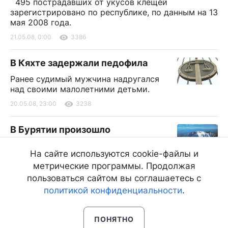
495 пострадавших от укусов клещей
зарегистрировано по республике, по данным на 13
мая 2008 года.
21.05.08, 0:00
3386
В Кяхте задержали педофила
Ранее судимый мужчина надругался
над своими малолетними детьми.
20.05.08, 23:00
3238
В Бурятии произошло
землетрясение
На сайте используются cookie-файлы и
Толчки наблюдались в течение
метрические программы. Продолжая
нескольких десятков секунд в 5 часов 43 минуты
по улан-удэнскому времени.
пользоваться сайтом вы соглашаетесь с
политикой конфиденциальности
.
20.05.08, 15:00
3906
ПОНЯТНО