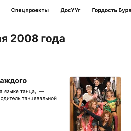
Спецпроекты
ДосҮҮг
Гордость Бур
ая 2008 года
каждого
а языке танца, —
водитель танцевальной