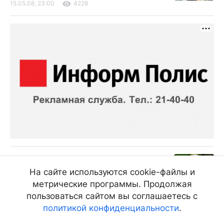
15.05.08, 23:00
4228
Береженого бог бережет
На сайте используются cookie-файлы и
При покупке жилья, особенно на
метрические программы. Продолжая
вторичном рынке, надо обязательно
соблюдать правила безопасности.
пользоваться сайтом вы соглашаетесь с
политикой конфиденциальности
.
15.05.08, 15:00
3601