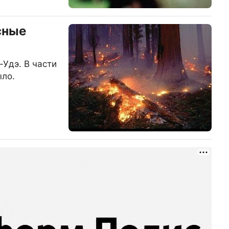
сные
-Удэ. В части
ыло.