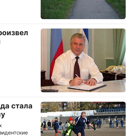
роизвел
я
да стала
лу
х
зидентские