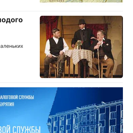
лодого
аленьких