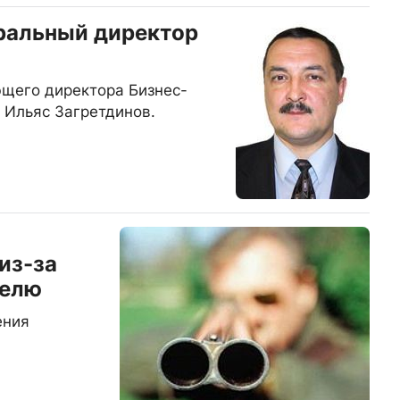
ральный директор
ющего директора Бизнес-
 Ильяс Загретдинов.
из-за
телю
ения