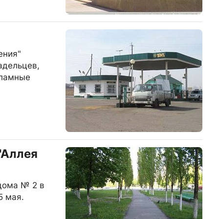
ения"
адельцев,
кламные
"Аллея
дома № 2 в
5 мая.