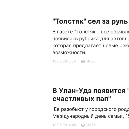
"Толстяк" сел за руль
В газете "Толстяк - все объявл
появилась рубрика для автовл
которая предлагает новые ре
возможности.
13.05.08, 5:00
4688
В Улан-Удэ появится 
счастливых пап"
Ее разобьют у городского род
Международный день семьи, 1
13.05.08, 4:45
3465