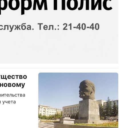
ущество
-новому
вительства
 учета