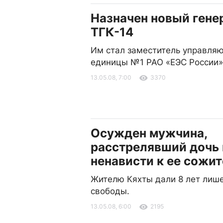
Назначен новый гене
ТГК-14
Им стал заместитель управля
единицы №1 РАО «ЕЭС России»
13.05.08, 7:00
3370
Осужден мужчина,
расстрелявший дочь 
ненависти к ее сожи
Жителю Кяхты дали 8 лет лиш
свободы.
13.05.08, 6:00
2195