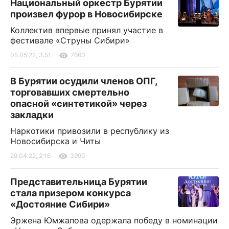
Национальный оркестр Бурятии
произвел фурор в Новосибирске
Коллектив впервые принял участие в
фестивале «Струны Сибири»
05.05.22, 3:51
7660
В Бурятии осудили членов ОПГ,
торговавших смертельно
опасной «синтетикой» через
закладки
Наркотики привозили в республику из
Новосибирска и Читы
29.04.22, 2:16
3990
Представительница Бурятии
стала призером конкурса
«Достояние Сибири»
Эржена Юмжапова одержала победу в номинации