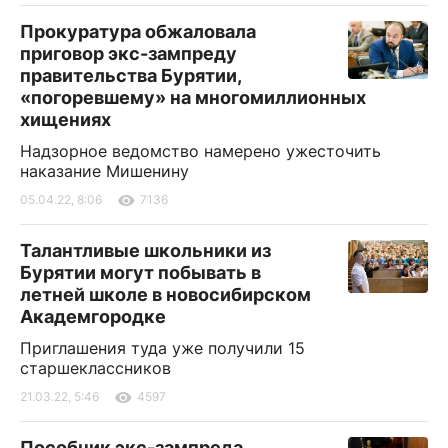
Прокуратура обжаловала
приговор экс-зампреду
правительства Бурятии,
«погоревшему» на многомиллионных
хищениях
Надзорное ведомство намерено ужесточить
наказание Мишенину
05.04.22, 8:06
7136
Талантливые школьники из
Бурятии могут побывать в
летней школе в новосибирском
Академгородке
Приглашения туда уже получили 15
старшеклассников
21.03.22, 5:46
4597
Пособник экс-зампреда