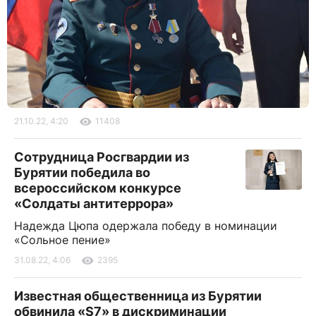
21.10.22, 4:20
11408
Сотрудница Росгвардии из
Бурятии победила во
всероссийском конкурсе
«Солдаты антитеррора»
Надежда Цюпа одержала победу в номинации
«Сольное пение»
31.08.22, 4:06
2395
Известная общественница из Бурятии
обвинила «S7» в дискриминации