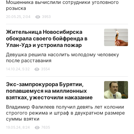
Мошенника вычислили сотрудники уголовного
розыска
20.05.25, 2:04
3953
Жительница Новосибирска
обокрала своего бойфренда в
Улан-Удэ и устроила пожар
Девушка решила насолить молодому человеку
после расставания
14.10.24, 5:32
3554
Экс-зампрокурора Бурятии,
попавшемуся на миллионных
взятках, ужесточили наказание
Владимир Фалилеев получил девять лет колонии
строгого режима и штраф в двукратном размере
суммы взятки
19.05.24, 8:24
7635