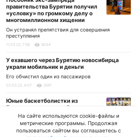
правительства Бурятии получил
«условку» по громкому делу о
многомиллионном хищении
Он устранял препятствия для совершения
преступления
11.03.22, 7:58
9034
У ехавшего через Бурятию новосибирца
украли мобильник и деньги
Его обчистил один из пассажиров
03.03.22, 4:07
2591
Юные баскетболистки из
Бурятии впервые пробились
финал Первенства России
На сайте используются cookie-файлы и
метрические программы. Продолжая
Они стали лучшими по итогам полуфинала в
Новосибирске
пользоваться сайтом вы соглашаетесь с