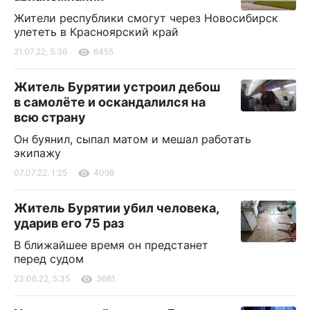
Жители республики смогут через Новосибирск
улететь в Красноярский край
21.07.22, 5:36
6455
Житель Бурятии устроил дебош
в самолёте и оскандалился на
всю страну
Он буянил, сыпал матом и мешал работать
экипажу
07.07.22, 1:25
4098
Житель Бурятии убил человека,
ударив его 75 раз
В ближайшее время он предстанет
перед судом
23.06.22, 5:35
3681