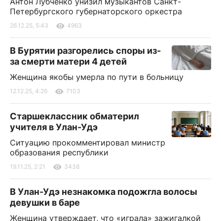
Антон Лубченко унизил музыкантов Санкт-
Петербургского губернаторского оркестра
26.12.25, 5:43
4963
В Бурятии разгорелись споры из-
за смерти матери 4 детей
Женщина якобы умерла по пути в больницу
12.12.25, 4:26
7103
Старшеклассник обматерил
учителя в Улан-Удэ
Ситуацию прокомментировал министр
образования республики
19.11.25, 2:21
3438
В Улан-Удэ незнакомка подожгла волосы
девушки в баре
Женщина утверждает, что «играла» зажигалкой