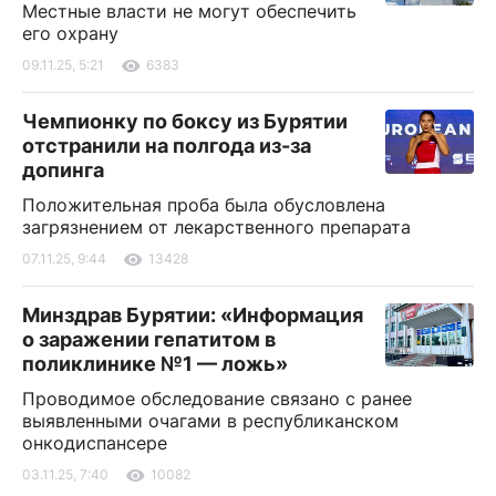
Местные власти не могут обеспечить
его охрану
09.11.25, 5:21
6383
Чемпионку по боксу из Бурятии
отстранили на полгода из-за
допинга
Положительная проба была обусловлена
загрязнением от лекарственного препарата
07.11.25, 9:44
13428
Минздрав Бурятии: «Информация
о заражении гепатитом в
поликлинике №1 — ложь»
Проводимое обследование связано с ранее
выявленными очагами в республиканском
онкодиспансере
03.11.25, 7:40
10082