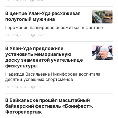
В центре Улан-Удэ расхаживал
полуголый мужчина
Горожанин планировал освежиться в фонтане
18.06.24, 7:03
3627
В Улан-Удэ предложили
установить мемориальную
доску знаменитой учительнице
физкультуры
Надежда Васильевна Никифорова воспитала
десятки успешных спортсменов
18.06.24, 6:24
3202
В Байкальске прошёл масштабный
байкерский фестиваль «Бонифест».
Фоторепортаж