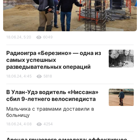
18.06.24, 5:20
6049
Радиоигра «Березино» — одна из
самых успешных
разведывательных операций
18.06.24, 4:45
5818
В Улан-Удэ водитель «Ниссана»
сбил 9-летнего велосипедиста
Мальчика с травмами доставили в
больницу
18.06.24, 4:08
4254
Аренда грузового самолета: эффективное