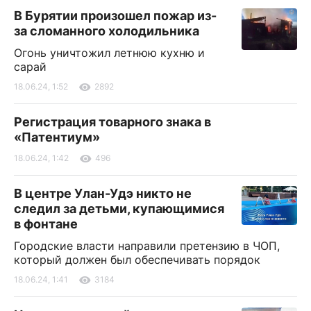
В Бурятии произошел пожар из-
за сломанного холодильника
Огонь уничтожил летнюю кухню и
сарай
18.06.24, 1:52
2892
Регистрация товарного знака в
«Патентиум»
18.06.24, 1:42
496
В центре Улан-Удэ никто не
следил за детьми, купающимися
в фонтане
Городские власти направили претензию в ЧОП,
который должен был обеспечивать порядок
18.06.24, 1:41
3184