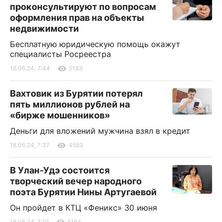
проконсультируют по вопросам
оформления прав на объекты
недвижимости
Бесплатную юридическую помощь окажут
специалисты Росреестра
18.06.24, 7:44
5183
Вахтовик из Бурятии потерял
пять миллионов рублей на
«бирже мошенников»
Деньги для вложений мужчина взял в кредит
18.06.24, 7:37
4583
В Улан-Удэ состоится
творческий вечер народного
поэта Бурятии Нины Артугаевой
Он пройдет в КТЦ «Феникс» 30 июня
18.06.24, 7:19
5164