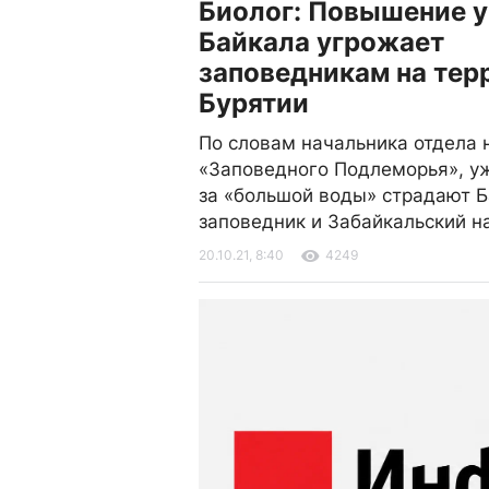
Биолог: Повышение 
Байкала угрожает
заповедникам на тер
Бурятии
По словам начальника отдела 
«Заповедного Подлеморья», уж
за «большой воды» страдают Б
заповедник и Забайкальский н
20.10.21, 8:40
4249