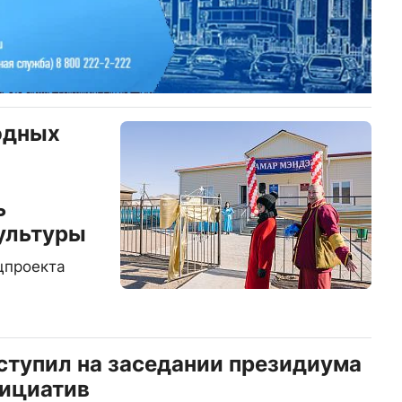
одных
ь
ультуры
цпроекта
тупил на заседании президиума
нициатив