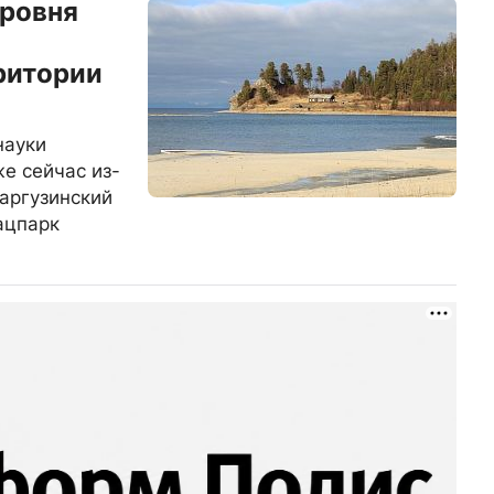
уровня
ритории
науки
е сейчас из-
аргузинский
ацпарк