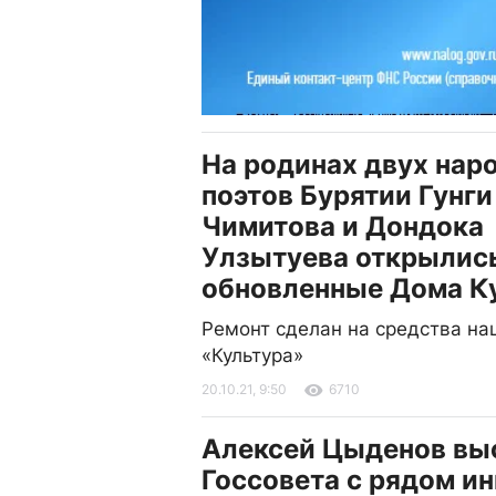
На родинах двух нар
поэтов Бурятии Гунги
Чимитова и Дондока
Улзытуева открылис
обновленные Дома К
Ремонт сделан на средства на
«Культура»
20.10.21, 9:50
6710
Алексей Цыденов выс
Госсовета с рядом и