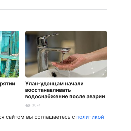
урятии
Улан-удэнцам начали
Психо
восстанавливать
постоя
водоснабжение после аварии
ребёнк
креат
3074
1024
ся сайтом вы соглашаетесь с
политикой