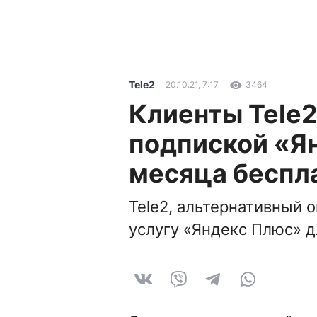
Tele2
20.10.21, 7:17
3464
Клиенты Tele2
подпиской «Я
месяца беспл
Tele2, альтернативный 
услугу «Яндекс Плюс» д