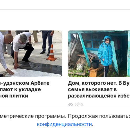
н-удэнском Арбате
Дом, которого нет. В Б
пают к укладке
семья выживает в
ной плитки
разваливающейся избе
5645
и метрические программы. Продолжая пользовать
конфиденциальности
.