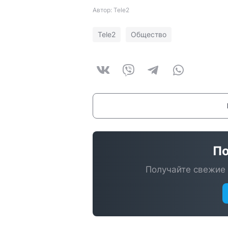
Автор: Tele2
Tele2
Общество
По
Получайте свежие 