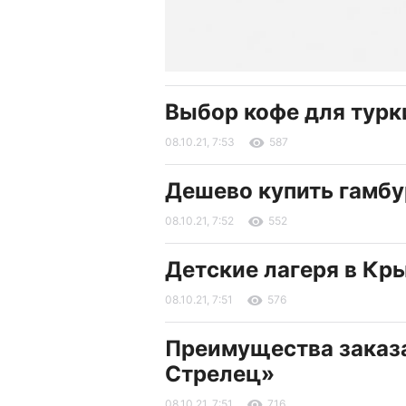
Выбор кофе для турк
08.10.21, 7:53
587
Дешево купить гамбу
08.10.21, 7:52
552
Детские лагеря в Кр
08.10.21, 7:51
576
Преимущества заказа
Стрелец»
08.10.21, 7:51
716