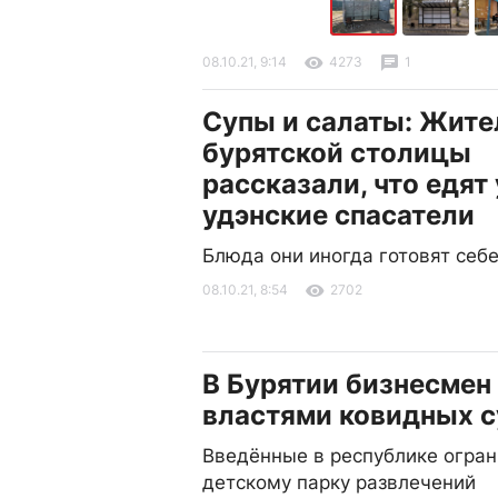
08.10.21, 9:14
4273
1
Супы и салаты: Жит
бурятской столицы
рассказали, что едят
удэнские спасатели
Блюда они иногда готовят себ
08.10.21, 8:54
2702
В Бурятии бизнесмен
властями ковидных 
Введённые в республике огра
детскому парку развлечений