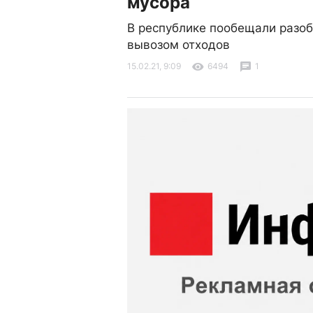
мусора
В республике пообещали разоб
вывозом отходов
15.02.21, 9:09
6494
1