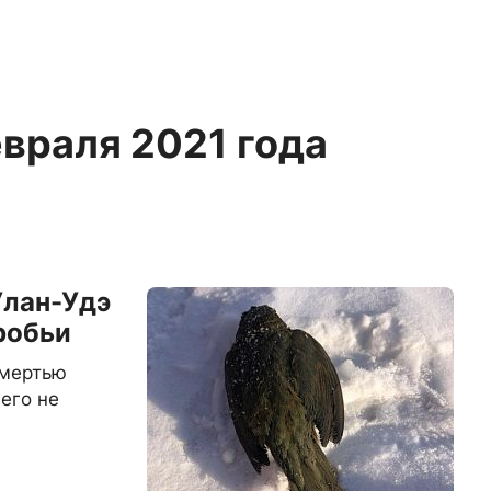
евраля 2021 года
Улан-Удэ
робьи
смертью
его не