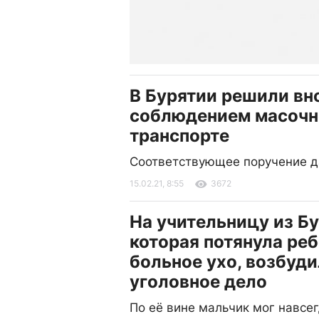
В Бурятии решили вно
соблюдением масочн
транспорте
Соответствующее поручение да
15.02.21, 8:55
3672
На учительницу из Бу
которая потянула реб
больное ухо, возбуд
уголовное дело
По её вине мальчик мог навсе