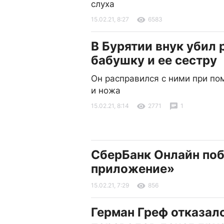
слуха
15.02.21, 8:27
6583
В Бурятии внук убил
бабушку и ее сестру
Он расправился с ними при п
и ножа
15.02.21, 8:14
2771
1
СберБанк Онлайн поб
приложение»
15.02.21, 7:29
856
Герман Греф отказал