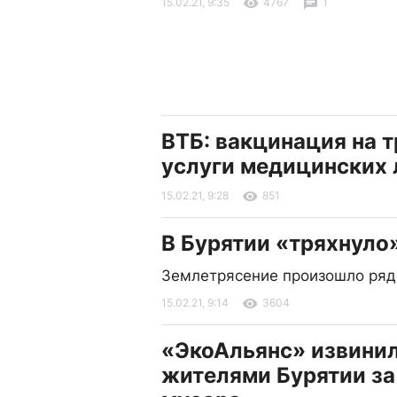
15.02.21, 9:35
4767
1
ВТБ: вакцинация на т
услуги медицинских
15.02.21, 9:28
851
В Бурятии «тряхнуло
Землетрясение произошло ряд
15.02.21, 9:14
3604
«ЭкоАльянс» извинил
жителями Бурятии за