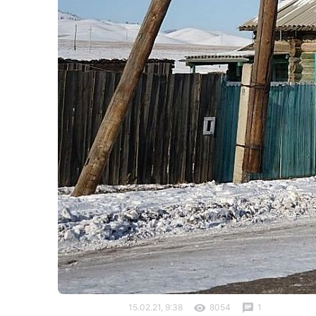
15.02.21, 9:38
8054
1