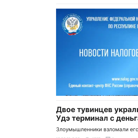
Двое тувинцев украли
Удэ терминал с день
Злоумышленники взломали ег