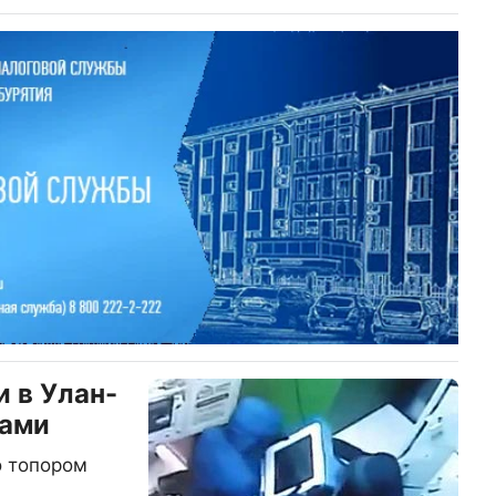
 в Улан-
гами
о топором