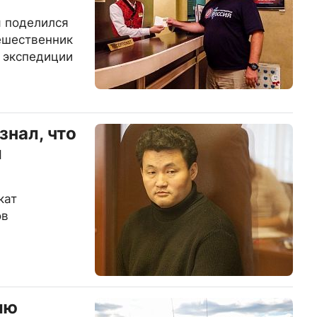
я поделился
ешественник
 экспедиции
знал, что
й
кат
ов
ию