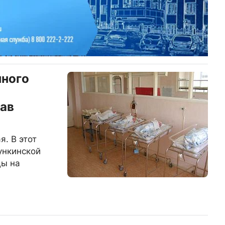
нного
й
ав
. В этот
ункинской
цы на