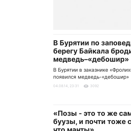
В Бурятии по запове
берегу Байкала брод
медведь–«дебошир»
В Бурятии в заказнике «Фроли
появился медведь-«дебошир»
04.08.14, 23:31
3092
«Позы - это то же сам
буузы, и почти тоже 
что манты»