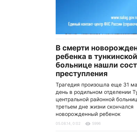
В смерти новорожде
ребенка в тункинско
больнице нашли сост
преступления
Трагедия произошла еще 31 мая
день в родильном отделении Т
центральной районной больни
третьем дне жизни скончался
новорожденный ребенок
05.08.14, 0:02
5996