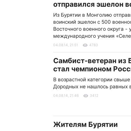
отправился эшелон 
Из Бурятии в Монголию отправ
воинский эшелон с 500 военн
Восточного военного округа -
международного учения «Селе
04.08.14, 21:51
4783
Самбист-ветеран из 
стал чемпионом Росс
В возрастной категории свыше
Дородных не нашлось равных 
04.08.14, 21:46
3412
Жителям Бурятии