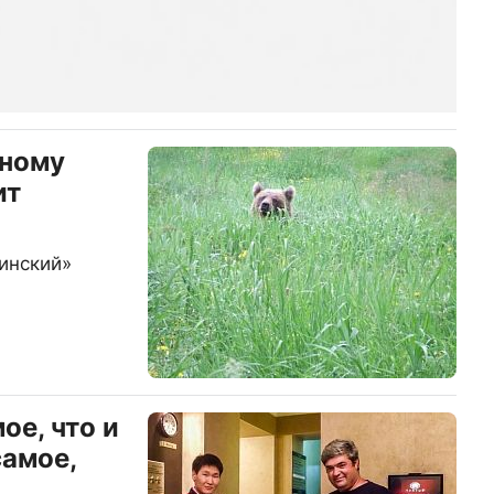
дному
ит
хинский»
ое, что и
самое,