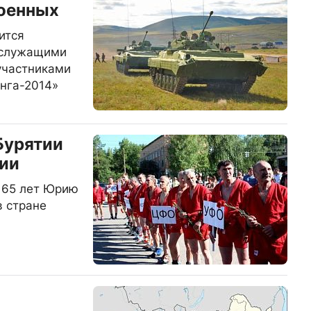
военных
ится
ослужащими
 участниками
нга-2014»
Бурятии
ии
 65 лет Юрию
в стране