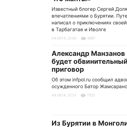
Известный блогер Сергей Дол
впечатлениями о Бурятии. Пут
написал о приключениях своей
в Тарбагатае и Иволге
04.08.14, 22:54
5997
Александр Манзанов 
будет обвинительны
приговор
Об этом infpol.ru сообщил адво
осужденного Батор Жамсаран
04.08.14, 22:13
7522
Из Бурятии в Монгол