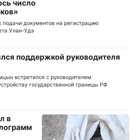
ось число
иков»
ок подачи документов на регистрацию
ета Улан-Удэ
ился поддержкой руководителя
ицын встретился с руководителем
устройству государственной границы РФ
л в
илограмм