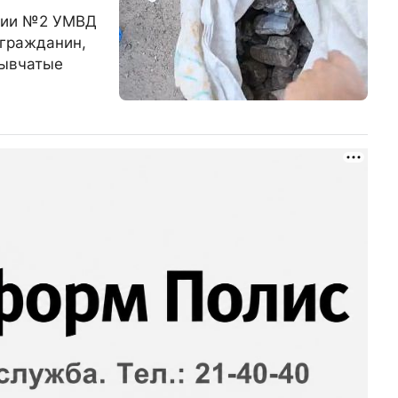
иции №2 УМВД
 гражданин,
рывчатые