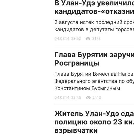
В Улан-Удэ увеличил
кандидатов-«отказн
2 августа истек последний ср
кандидатов в депутаты горсов
04.08.14, 23:52
3178
Глава Бурятии заруч
Росграницы
Глава Бурятии Вячеслав Нагов
Федерального агентства по об
Константином Бусыгиным
04.08.14, 23:45
2413
Житель Улан-Удэ сда
полицию около 23 к
взрывчатки