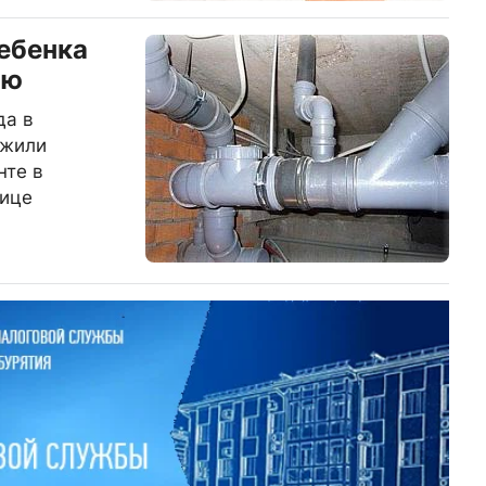
ребенка
ию
да в
ужили
нте в
лице