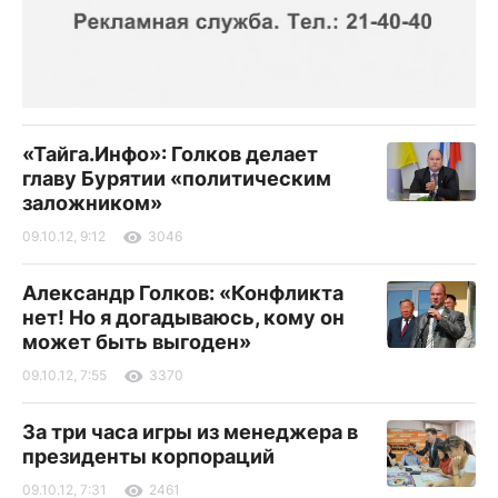
«Тайга.Инфо»: Голков делает
главу Бурятии «политическим
заложником»
09.10.12, 9:12
3046
Александр Голков: «Конфликта
нет! Но я догадываюсь, кому он
может быть выгоден»
09.10.12, 7:55
3370
За три часа игры из менеджера в
президенты корпораций
09.10.12, 7:31
2461