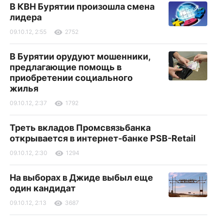
В КВН Бурятии произошла смена
лидера
09.10.12, 2:55
2752
В Бурятии орудуют мошенники,
предлагающие помощь в
приобретении социального
жилья
09.10.12, 2:37
1792
Треть вкладов Промсвязьбанка
открывается в интернет-банке PSB-Retail
09.10.12, 2:30
1294
На выборах в Джиде выбыл еще
один кандидат
09.10.12, 2:13
3687