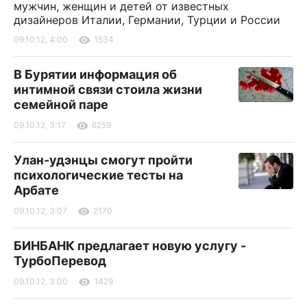
мужчин, женщин и детей от известных
дизайнеров Италии, Германии, Турции и России
09.10.12, 4:00
1534
В Бурятии информация об
интимной связи стоила жизни
семейной паре
09.10.12, 3:17
6259
Улан-удэнцы смогут пройти
психологические тесты на
Арбате
09.10.12, 3:07
2170
БИНБАНК предлагает новую услугу -
ТурбоПеревод
09.10.12, 3:00
1429