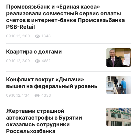
Промсвязьбанк и «Единая касса»
реализовали совместный сервис оплаты
счетов в интернет-банке Промсвязьбанка
PSB-Retail
09.10.12, 2:00
1348
Квартира с долгами
09.10.12, 2:00
4882
Конфликт вокруг «Дылачи»
вышел на федеральный уровень
09.10.12, 1:34
4333
Жертвами страшной
автокатастрофы в Бурятии
оказались сотрудники
Россельхозбанка