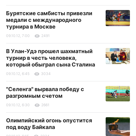
Бурятские самбисты привезли
медали с международного
турнира в Москве
09.10.12, 7:00
2491
В Улан-Удэ прошел шахматный
турнир в честь человека,
который обыграл сына Сталина
09.10.12, 6:45
3034
"Селенга" вырвала победу с
разгромным счетом
09.10.12, 6:30
2661
Олимпийский огонь опустится
под воду Байкала