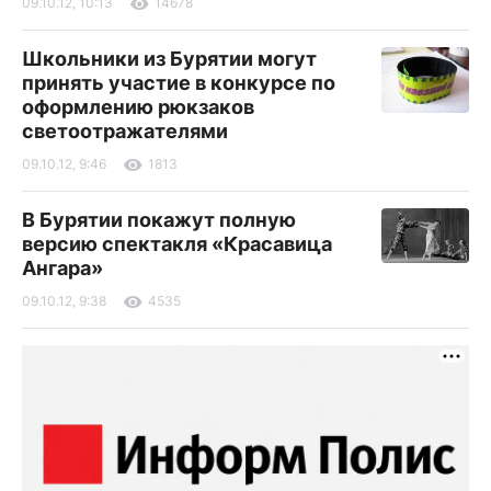
09.10.12, 10:13
14678
Школьники из Бурятии могут
принять участие в конкурсе по
оформлению рюкзаков
светоотражателями
09.10.12, 9:46
1813
В Бурятии покажут полную
версию спектакля «Красавица
Ангара»
09.10.12, 9:38
4535