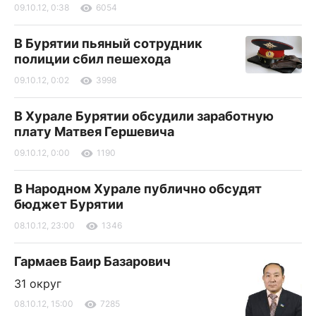
09.10.12, 0:38
6054
В Бурятии пьяный сотрудник
полиции сбил пешехода
09.10.12, 0:02
3998
В Хурале Бурятии обсудили заработную
плату Матвея Гершевича
09.10.12, 0:00
1190
В Народном Хурале публично обсудят
бюджет Бурятии
08.10.12, 23:00
1346
Гармаев Баир Базарович
31 округ
08.10.12, 15:00
7285