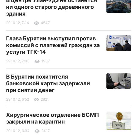
В центре Улан-Удэ не останется
ни одного старого деревянного
здания
29.10.12, 7:14
4547
Глава Бурятии выступил против
комиссий с платежей граждан за
услуги ТГК-14
29.10.12, 7:03
1937
В Бурятии похитителя
банковской карты задержали
при снятии денег
29.10.12, 6:52
2821
Хирургическое отделение БСМП
закрыли на карантин
29.10.12, 6:34
2417