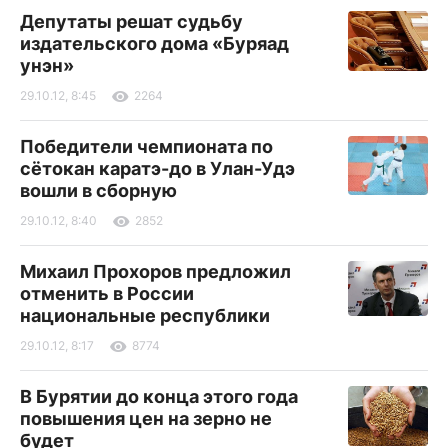
Депутаты решат судьбу
издательского дома «Буряад
унэн»
29.10.12, 8:45
2264
Победители чемпионата по
сётокан каратэ-до в Улан-Удэ
вошли в сборную
29.10.12, 8:40
2852
Михаил Прохоров предложил
отменить в России
национальные республики
29.10.12, 8:17
8774
В Бурятии до конца этого года
повышения цен на зерно не
будет