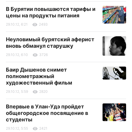
В Бурятии повышаются тарифы и
цены на продукты питания
29.10.12, 6:21
2493
Неуловимый бурятский аферист
вновь обманул старушку
29.10.12, 6:10
3726
Баир Дышенов снимет
полнометражный
художественный фильм
29.10.12, 5:59
2820
Впервые в Улан-Удэ пройдет
общегородское посвящение в
студенты
29.10.12, 5:55
2421