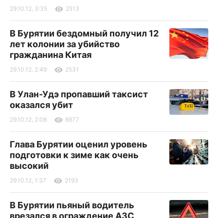
29.10.12, 3:35
2513
В Бурятии бездомный получил 12
лет колонии за убийство
гражданина Китая
29.10.12, 2:49
2531
В Улан-Удэ пропавший таксист
оказался убит
29.10.12, 2:08
8877
Глава Бурятии оценил уровень
подготовки к зиме как очень
высокий
29.10.12, 1:37
2193
В Бурятии пьяный водитель
врезался в ограждение АЗС