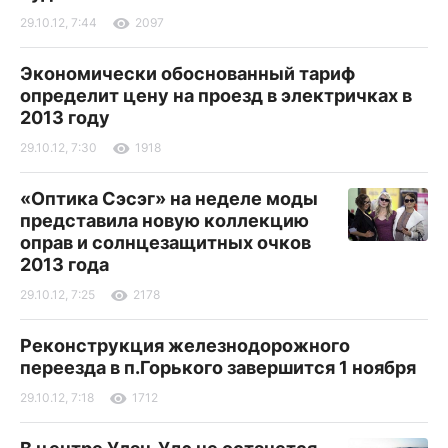
29.10.12, 7:44
2097
Экономически обоснованный тариф
определит цену на проезд в электричках в
2013 году
29.10.12, 7:30
1918
«Оптика Сэсэг» на неделе моды
представила новую коллекцию
оправ и солнцезащитных очков
2013 года
29.10.12, 7:25
2178
Реконструкция железнодорожного
переезда в п.Горького завершится 1 ноября
29.10.12, 7:18
1712