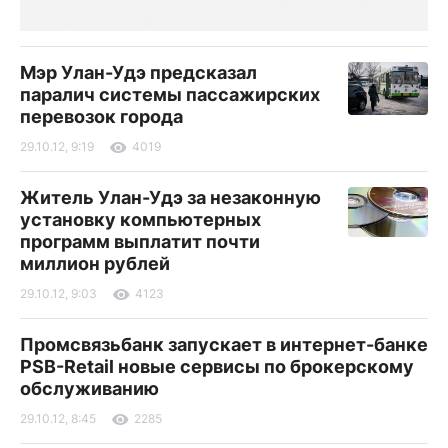
Мэр Улан-Удэ предсказал
паралич системы пассажирских
перевозок города
29.10.12, 9:19
4019
Житель Улан-Удэ за незаконную
установку компьютерных
программ выплатит почти
миллион рублей
29.10.12, 9:03
4123
Промсвязьбанк запускает в интернет-банке
PSB-Retail новые сервисы по брокерскому
обслуживанию
29.10.12, 8:45
2285