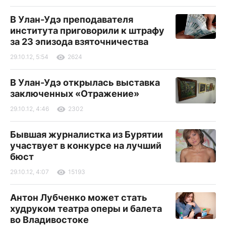
В Улан-Удэ преподавателя
института приговорили к штрафу
за 23 эпизода взяточничества
29.10.12, 5:54
2624
В Улан-Удэ открылась выставка
заключенных «Отражение»
29.10.12, 4:46
2302
Бывшая журналистка из Бурятии
участвует в конкурсе на лучший
бюст
29.10.12, 4:07
15193
Антон Лубченко может стать
худруком театра оперы и балета
во Владивостоке