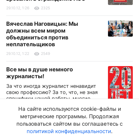
29.10.12, 1:26
2325
Вячеслав Наговицын: Мы
должны всем миром
объединиться против
неплательщиков
29.10.12, 1:22
2549
Все мы в душе немного
журналисты!
За что иногда журналист ненавидит
свою профессию? За то, что, не зная
специфики нашей работы, многие
считают обязательным поучать журналиста, как
На сайте используются cookie-файлы и
писать и о чем писать. Особенно страдают этим
метрические программы. Продолжая
большинство политиков, общественных деятелей
и даже «суперзвезд» шоу-бизнеса
пользоваться сайтом вы соглашаетесь с
политикой конфиденциальности
.
28.10.12, 15:00
2031