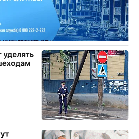
 уделять
шеходам
гут