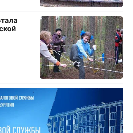
стала
ской