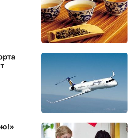
орта
т
ою!»