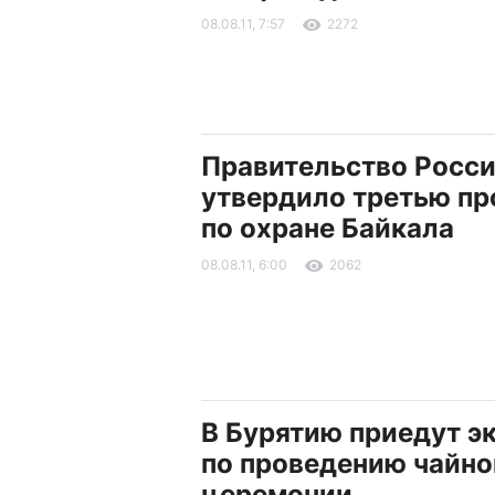
08.08.11, 7:57
2272
Правительство Росс
утвердило третью п
по охране Байкала
08.08.11, 6:00
2062
В Бурятию приедут э
по проведению чайно
церемонии