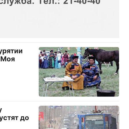
урятии
«Моя
у
устят до