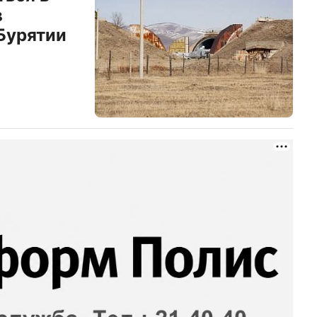
в
Бурятии