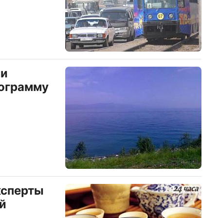
ии
рограмму
ксперты
й