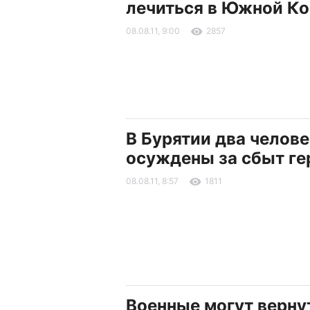
лечиться в Южной Ко
08.08.11, 9:00
2857
В Бурятии два челов
осуждены за сбыт ге
08.08.11, 8:57
1811
Военные могут верну