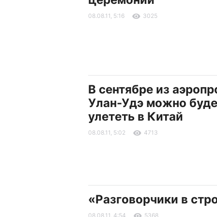
08.08.11, 5:16
3025
В сентябре из аэропр
Улан-Удэ можно буде
улететь в Китай
08.08.11, 5:02
4713
«Разговорчики в стр
08.08.11, 4:54
5368