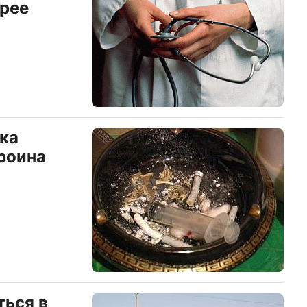
рее
ека
роина
ться в