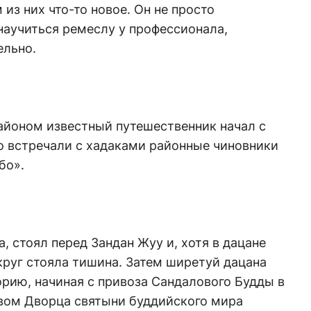
из них что-то новое. Он не просто
 научиться ремеслу у профессионала,
ельно.
айоном известный путешественник начал с
го встречали с хадаками районные чиновники
бо».
, стоял перед Зандан Жуу и, хотя в дацане
круг стояла тишина. Затем ширетуй дацана
рию, начиная с привоза Сандалового Будды в
твом Дворца святыни буддийского мира