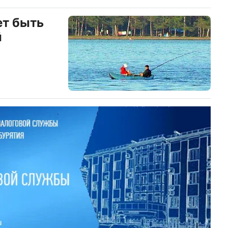
ет быть
й