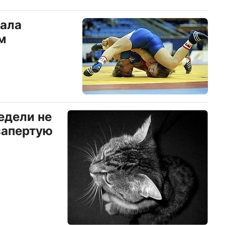
тала
м
едели не
запертую