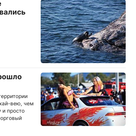
е
вались
прошло
территории
хай-вею, чем
 и просто
торговый