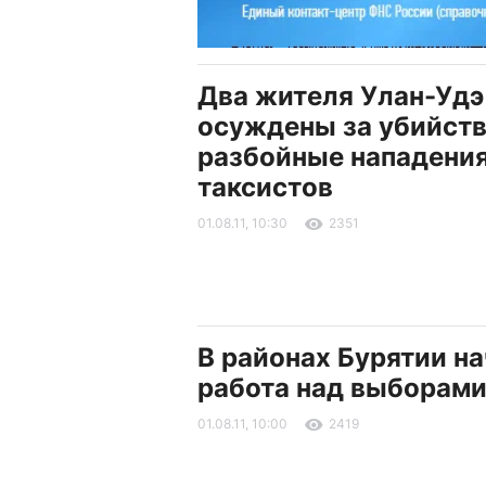
Два жителя Улан-Удэ
осуждены за убийств
разбойные нападения
таксистов
01.08.11, 10:30
2351
В районах Бурятии н
работа над выборами
01.08.11, 10:00
2419