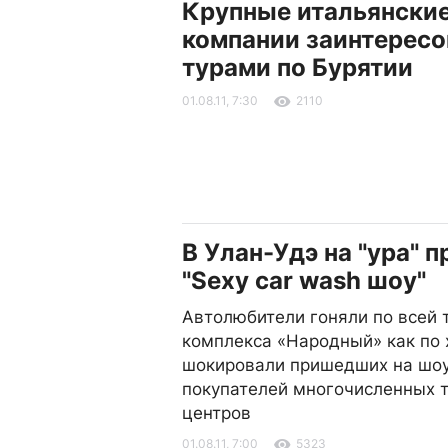
Крупные итальянски
компании заинтересо
турами по Бурятии
01.08.11, 7:30
2110
В Улан-Удэ на "ура" 
"Sexy car wash шоу"
Автолюбители гоняли по всей 
комплекса «Народный» как по 
шокировали пришедших на шоу
покупателей многочисленных 
центров
01.08.11, 7:00
5323