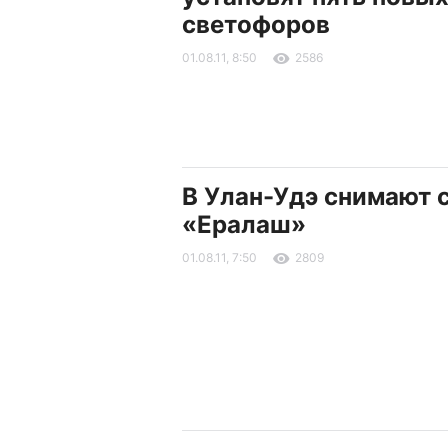
светофоров
01.08.11, 8:50
2586
В Улан-Удэ снимают 
«Ералаш»
01.08.11, 7:50
2809