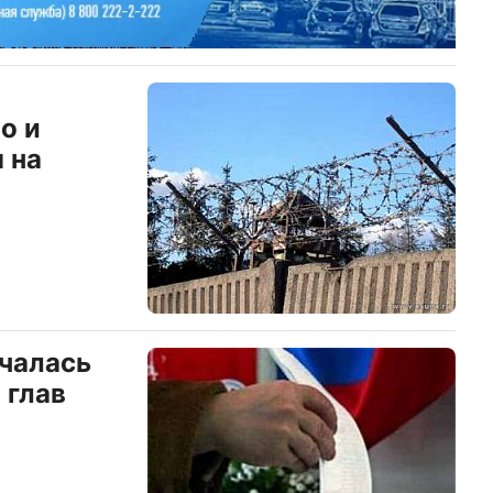
о и
 на
ачалась
 глав