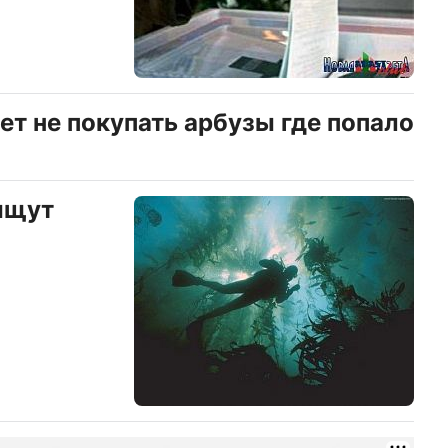
т не покупать арбузы где попало
ищут