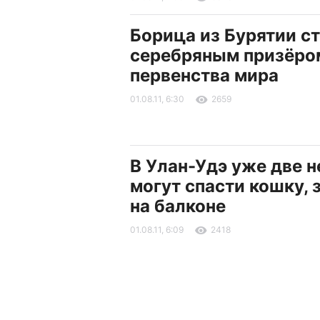
Борица из Бурятии с
серебряным призёро
первенства мира
01.08.11, 6:30
2659
В Улан-Удэ уже две н
могут спасти кошку, 
на балконе
01.08.11, 6:09
2418