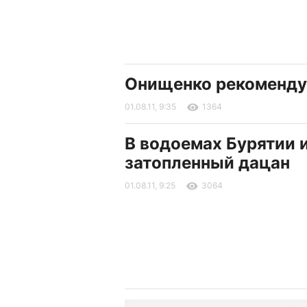
Онищенко рекомендуе
01.08.11, 9:35
1364
В водоемах Бурятии 
затопленный дацан
01.08.11, 9:25
3064