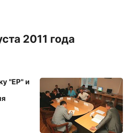
уста 2011 года
ку "ЕР" и
ия