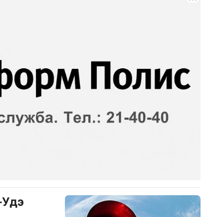
-Удэ
х