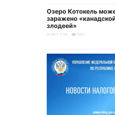
Озеро Котокель мож
заражено «канадско
злодеей»
01.08.11, 11:00
4621