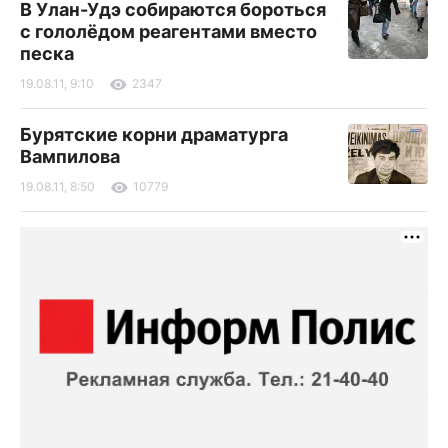
В Улан-Удэ собираются бороться
с гололёдом реагентами вместо
песка
19.08.11, 9:10
2347
Бурятские корни драматурга
Вампилова
19.08.11, 8:50
10779