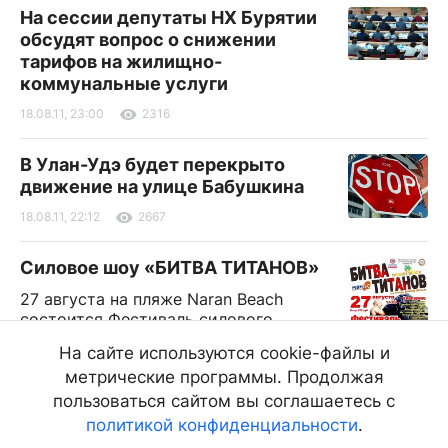
На сессии депутаты НХ Бурятии
обсудят вопрос о снижении
тарифов на жилищно-
коммунальные услуги
18.08.11, 23:00
2316
В Улан-Удэ будет перекрыто
движение на улице Бабушкина
18.08.11, 22:12
2667
Силовое шоу «БИТВА ТИТАНОВ»
27 августа на пляже Naran Beach
состоится Фестиваль силового
экстрима - БИТВА ТИТАНОВ! Главные
На сайте используются cookie-файлы и
богатыри города сойдутся за звание
метрические программы. Продолжая
Титан Года и узнают, кто из них
сильнее!
пользоваться сайтом вы соглашаетесь с
политикой конфиденциальности
.
18.08.11, 15:00
2120