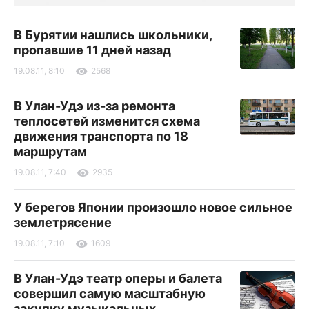
В Бурятии нашлись школьники,
пропавшие 11 дней назад
19.08.11, 8:10
2568
В Улан-Удэ из-за ремонта
теплосетей изменится схема
движения транспорта по 18
маршрутам
19.08.11, 7:40
2935
У берегов Японии произошло новое сильное
землетрясение
19.08.11, 7:10
1609
В Улан-Удэ театр оперы и балета
совершил самую масштабную
закупку музыкальных