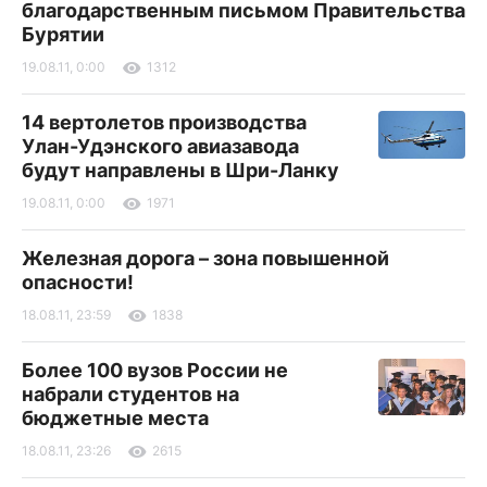
благодарственным письмом Правительства
Бурятии
19.08.11, 0:00
1312
14 вертолетов производства
Улан-Удэнского авиазавода
будут направлены в Шри-Ланку
19.08.11, 0:00
1971
Железная дорога – зона повышенной
опасности!
18.08.11, 23:59
1838
Более 100 вузов России не
набрали студентов на
бюджетные места
18.08.11, 23:26
2615