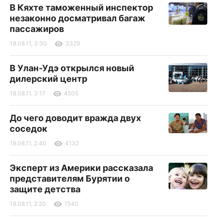
В Кяхте таможенный инспектор
незаконно досматривал багаж
пассажиров
19.08.11, 3:30
3329
В Улан-Удэ открылся новый
дилерский центр
19.08.11, 3:17
4505
До чего доводит вражда двух
соседок
19.08.11, 2:40
4132
Эксперт из Америки рассказала
представителям Бурятии о
защите детства
19.08.11, 2:20
1540