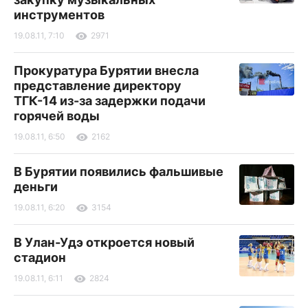
инструментов
19.08.11, 7:10
2971
Прокуратура Бурятии внесла
представление директору
ТГК-14 из-за задержки подачи
горячей воды
19.08.11, 6:50
2162
В Бурятии появились фальшивые
деньги
19.08.11, 6:20
3154
В Улан-Удэ откроется новый
стадион
19.08.11, 6:11
2824