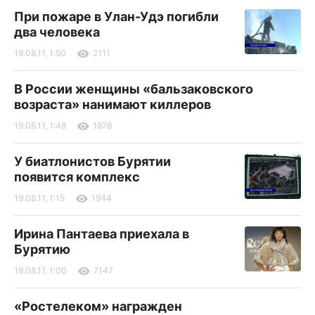
При пожаре в Улан-Удэ погибли
два человека
19.08.11, 1:50
2111
В России женщины «бальзаковского
возраста» нанимают киллеров
19.08.11, 1:48
1978
У биатлонистов Бурятии
появится комплекс
19.08.11, 1:15
1944
Ирина Пантаева приехала в
Бурятию
19.08.11, 1:00
7147
«Ростелеком» награжден