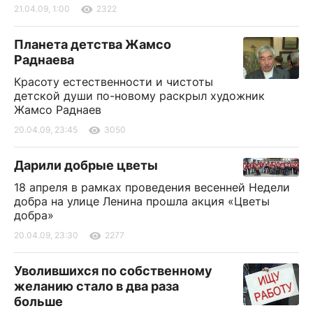
21.04.09, 1:00
2322
Планета детства Жамсо
Раднаева
Красоту естественности и чистоты
детской души по-новому раскрыл художник
Жамсо Раднаев
20.04.09, 23:45
3050
Дарили добрые цветы
18 апреля в рамках проведения весенней Недели
добра на улице Ленина прошла акция «Цветы
добра»
20.04.09, 23:30
2277
Уволившихся по собственному
желанию стало в два раза
больше