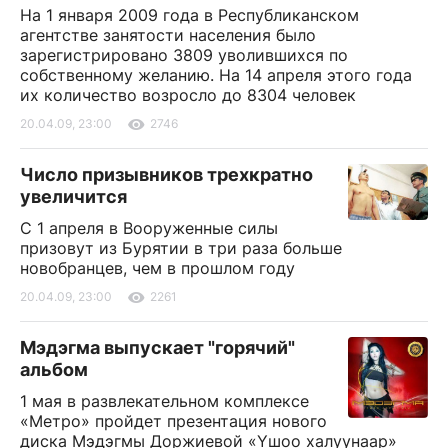
На 1 января 2009 года в Республиканском
агентстве занятости населения было
зарегистрировано 3809 уволившихся по
собственному желанию. На 14 апреля этого года
их количество возросло до 8304 человек
20.04.09, 23:00
2746
Число призывников трехкратно
увеличится
С 1 апреля в Вооруженные силы
призовут из Бурятии в три раза больше
новобранцев, чем в прошлом году
20.04.09, 23:00
2261
Мэдэгма выпускает "горячий"
альбом
1 мая в развлекательном комплексе
«Метро» пройдет презентация нового
диска Мэдэгмы Доржиевой «Yшоо халуунаар»