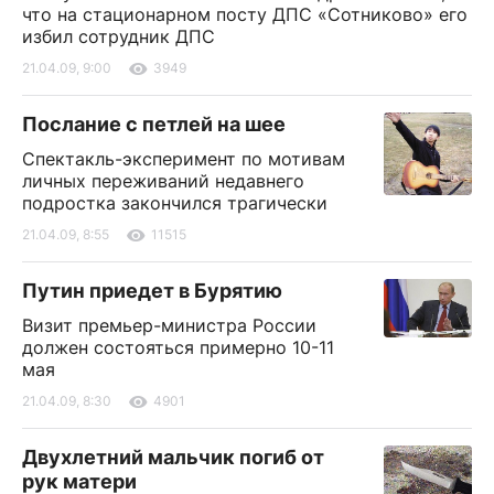
что на стационарном посту ДПС «Сотниково» его
избил сотрудник ДПС
21.04.09, 9:00
3949
Послание с петлей на шее
Спектакль-эксперимент по мотивам
личных переживаний недавнего
подростка закончился трагически
21.04.09, 8:55
11515
Путин приедет в Бурятию
Визит премьер-министра России
должен состояться примерно 10-11
мая
21.04.09, 8:30
4901
Двухлетний мальчик погиб от
рук матери