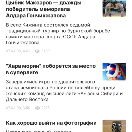
Цыбик Максаров — дважды
победитель мемориала
Алдара Гончикжапова
В селе Кижинга состоялся седьмой
традиционный турнир по бурятской борьбе
памяти мастера спорта СССР Алдара
Гончикжапова
07.04.09, 4:01
3180
"Хара морин" поборется за место
в суперлиге
Завершились игры предварительного
этапа чемпионата России по волейболу среди
женских команд высшей лиги «А» зоны Сибири и
Дальнего Востока
07.04.09, 3:50
2213
Как хорошо выйти на фотографии