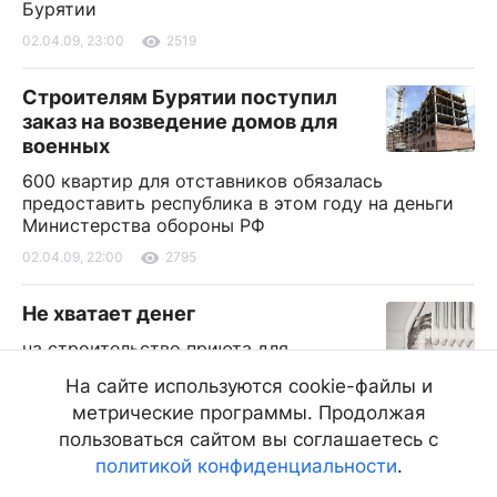
Бурятии
02.04.09, 23:00
2519
Строителям Бурятии поступил
заказ на возведение домов для
военных
600 квартир для отставников обязалась
предоставить республика в этом году на деньги
Министерства обороны РФ
02.04.09, 22:00
2795
Не хватает денег
на строительство приюта для
бездомных животных <br>
На сайте используются cookie-файлы и
<br>
метрические программы. Продолжая
Наболело! Телефоны рубрики (3012) 21-56-23, 21-
40-30
пользоваться сайтом вы соглашаетесь с
политикой конфиденциальности
.
02.04.09, 22:00
1970