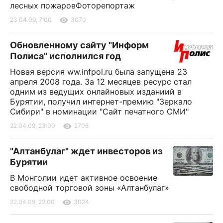
лесных пожаровФоторепортаж
23.04.09, 7:00
3070
Обновленному сайту "Информ
Полиса" исполнился год
Новая версия ww.infpol.ru была запущена 23
апреля 2008 года. За 12 месяцев ресурс стал
одним из ведущих онлайновых изданиий в
Бурятии, получил интернет-премию "Зеркало
Сибири" в номинации "Сайт печатного СМИ"
22.04.09, 23:00
2708
"Алтанбулаг" ждет инвесторов из
Бурятии
В Монголии идет активное освоение
свободной торговой зоны «Алтанбулаг»
22.04.09, 22:00
3024