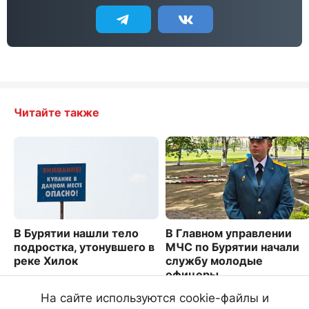
Читайте также
В Бурятии нашли тело
В Главном управлении
подростка, утонувшего в
МЧС по Бурятии начали
реке Хилок
службу молодые
офицеры
5338
3630
На сайте используются cookie-файлы и