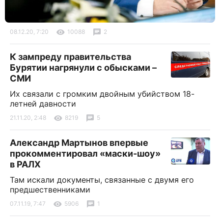
08.12.20, 7:20
10088
2
К зампреду правительства
Бурятии нагрянули с обысками –
СМИ
Их связали с громким двойным убийством 18-
летней давности
21.11.20, 2:48
8219
5
Александр Мартынов впервые
прокомментировал «маски-шоу»
в РАЛХ
Там искали документы, связанные с двумя его
предшественниками
07.11.19, 7:47
5906
1