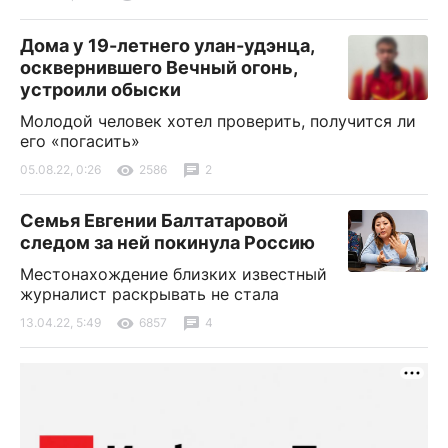
Дома у 19-летнего улан-удэнца,
осквернившего Вечный огонь,
устроили обыски
Молодой человек хотел проверить, получится ли
его «погасить»
05.08.22, 0:26
2586
2
Семья Евгении Балтатаровой
следом за ней покинула Россию
Местонахождение близких известный
журналист раскрывать не стала
13.04.22, 5:49
6857
4