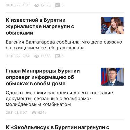
08.03.22, 4:31
19825
5
К известной в Бурятии
журналистке нагрянули с
обысками
Евгения Балтатарова сообщила, что дело связано
с похищением ее telegram-канала
02.03.22, 2:54
17568
5
Глава Минприроды Бурятии
опроверг информацию об
обысках в своём доме
Однако силовики запросили у него кое-какие
документы, связанные с вольфрамо-
молибденовым комбинатом
29.11.21, 8:07
6249
К «ЭкоАльянсу» в Бурятии нагрянули с