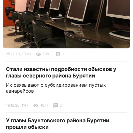
25.12.20, 10:20
6091
2
Стали известны подробности обысков у
главы северного района Бурятии
Их связывают с субсидированием пустых
авиарейсов
19.12.20, 1:47
4877
2
У главы Баунтовского района Бурятии
прошли обыски