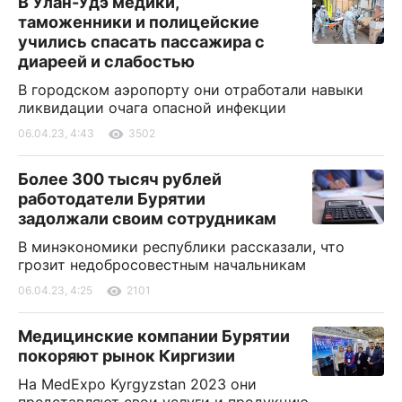
В Улан-Удэ медики,
таможенники и полицейские
учились спасать пассажира с
диареей и слабостью
В городском аэропорту они отработали навыки
ликвидации очага опасной инфекции
06.04.23, 4:43
3502
Более 300 тысяч рублей
работодатели Бурятии
задолжали своим сотрудникам
В минэкономики республики рассказали, что
грозит недобросовестным начальникам
06.04.23, 4:25
2101
Медицинские компании Бурятии
покоряют рынок Киргизии
На MedExpo Kyrgyzstan 2023 они