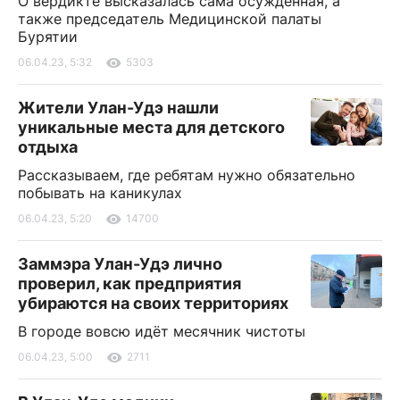
О вердикте высказалась сама осужденная, а
также председатель Медицинской палаты
Бурятии
06.04.23, 5:32
5303
Жители Улан-Удэ нашли
уникальные места для детского
отдыха
Рассказываем, где ребятам нужно обязательно
побывать на каникулах
06.04.23, 5:20
14700
Заммэра Улан-Удэ лично
проверил, как предприятия
убираются на своих территориях
В городе вовсю идёт месячник чистоты
06.04.23, 5:00
2711