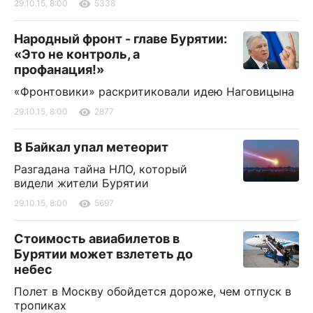
29.10.15, 8:00
5338
Народный фронт - главе Бурятии:
«Это не контроль, а
профанация!»
«Фронтовики» раскритиковали идею Наговицына
29.10.15, 8:00
2877
В Байкал упал метеорит
Разгадана тайна НЛО, который
видели жители Бурятии
29.10.15, 8:00
5697
Стоимость авиабилетов в
Бурятии может взлететь до
небес
Полет в Москву обойдется дороже, чем отпуск в
тропиках