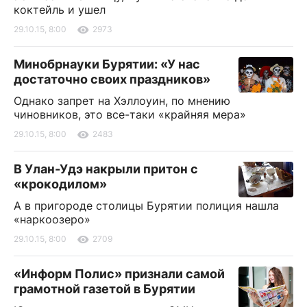
коктейль и ушел
29.10.15, 8:00
2973
Минобрнауки Бурятии: «У нас
достаточно своих праздников»
Однако запрет на Хэллоуин, по мнению
чиновников, это все-таки «крайняя мера»
29.10.15, 8:00
2483
В Улан-Удэ накрыли притон с
«крокодилом»
А в пригороде столицы Бурятии полиция нашла
«наркоозеро»
29.10.15, 8:00
2709
«Информ Полис» признали самой
грамотной газетой в Бурятии