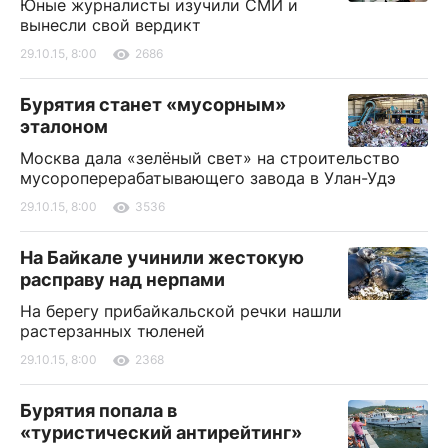
Юные журналисты изучили СМИ и
вынесли свой вердикт
29.10.15, 8:00
2686
Бурятия станет «мусорным»
эталоном
Москва дала «зелёный свет» на строительство
мусороперерабатывающего завода в Улан-Удэ
29.10.15, 8:00
3536
На Байкале учинили жестокую
расправу над нерпами
На берегу прибайкальской речки нашли
растерзанных тюленей
29.10.15, 8:00
2368
Бурятия попала в
«туристический антирейтинг»