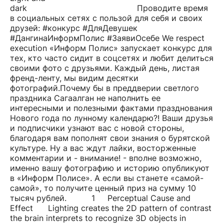
dark Проводите время
в социальных сетях с пользой для себя и своих
друзей: #конкурс #ДляДевушек
#ДангинаИнформПолис #ЗаявиОсебе We respect
execution «Информ Полис» запускает конкурс для
тех, кто часто сидит в соцсетях и любит делиться
своими фото с друзьями. Каждый день, листая
френд-ленту, мы видим десятки
фотографий.Почему бы в преддверии светлого
праздника Сагаалган не наполнить ее
интересными и полезными фактами празднования
Нового года по лунному календарю?! Ваши друзья
и подписчики узнают вас с новой стороны,
благодаря вам пополнят свои знания о бурятской
культуре. Ну а вас ждут лайки, восторженные
комментарии и - внимание! - вполне возможно,
именно вашу фотографию и историю опубликуют
в «Информ Полисе». А если вы станете «самой-
самой», то получите ценный приз на сумму 10
тысяч рублей. 1 Perceptual Cause and
Effect Lighting creates the 2D pattern of contrast
the brain interprets to recognize 3D objects in