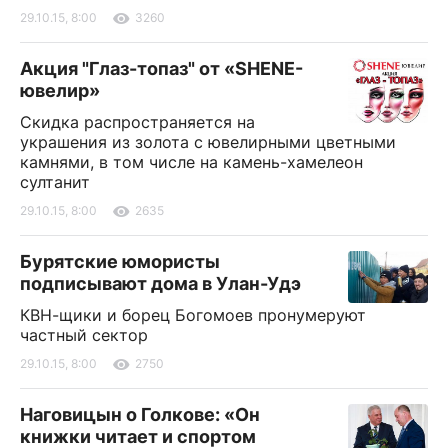
29.10.15, 8:00
3260
Акция "Глаз-топаз" от «SHENE-
ювелир»
Скидка распространяется на
украшения из золота с ювелирными цветными
камнями, в том числе на камень-хамелеон
султанит
29.10.15, 8:00
2635
Бурятские юмористы
подписывают дома в Улан-Удэ
КВН-щики и борец Богомоев пронумеруют
частный сектор
29.10.15, 8:00
2750
Наговицын о Голкове: «Он
книжки читает и спортом