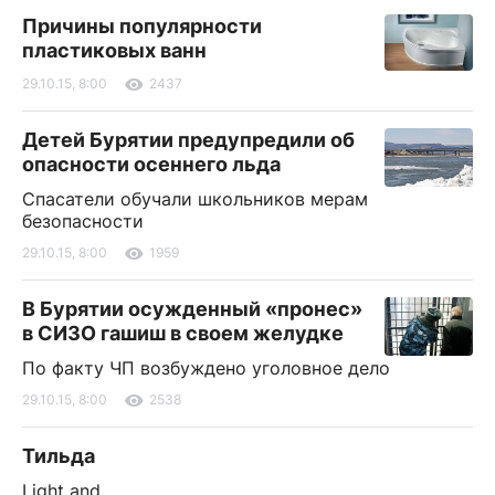
Причины популярности
пластиковых ванн
29.10.15, 8:00
2437
Детей Бурятии предупредили об
опасности осеннего льда
Спасатели обучали школьников мерам
безопасности
29.10.15, 8:00
1959
В Бурятии осужденный «пронес»
в СИЗО гашиш в своем желудке
По факту ЧП возбуждено уголовное дело
29.10.15, 8:00
2538
Тильда
Light and