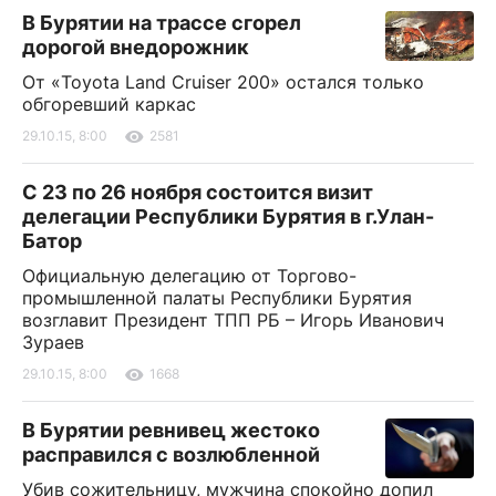
В Бурятии на трассе сгорел
дорогой внедорожник
От «Toyota Land Cruiser 200» остался только
обгоревший каркас
29.10.15, 8:00
2581
С 23 по 26 ноября состоится визит
делегации Республики Бурятия в г.Улан-
Батор
Официальную делегацию от Торгово-
промышленной палаты Республики Бурятия
возглавит Президент ТПП РБ – Игорь Иванович
Зураев
29.10.15, 8:00
1668
В Бурятии ревнивец жестоко
расправился с возлюбленной
Убив сожительницу, мужчина спокойно допил