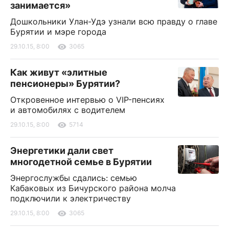
занимается»
Дошкольники Улан-Удэ узнали всю правду о главе
Бурятии и мэре города
29.10.15, 8:00
3065
Как живут «элитные
пенсионеры» Бурятии?
Откровенное интервью о VIP-пенсиях
и автомобилях с водителем
29.10.15, 8:00
5714
Энергетики дали свет
многодетной семье в Бурятии
Энергослужбы сдались: семью
Кабаковых из Бичурского района молча
подключили к электричеству
29.10.15, 8:00
3065