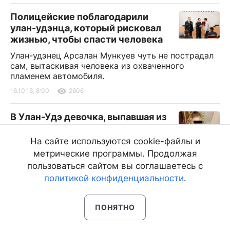
Полицейские поблагодарили
улан-удэнца, который рисковал
жизнью, чтобы спасти человека
Улан-удэнец Арсалан Мункуев чуть не пострадал
сам, вытаскивая человека из охваченного
пламенем автомобиля.
16.10.15, 8:00
2606
В Улан-Удэ девочка, выпавшая из
окна, начала ходить
На сайте используются cookie-файлы и
Радостные новости сообщает в
метрические программы. Продолжая
социальных сетях мама трехлетней улан-удэнки
Кристина Магдеева.
пользоваться сайтом вы соглашаетесь с
политикой конфиденциальности
.
16.10.15, 8:00
2172
ПОНЯТНО