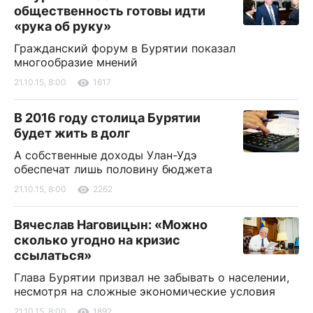
общественность готовы идти
«рука об руку»
Гражданский форум в Бурятии показал
многообразие мнений
21.10.15, 8:00
1617
В 2016 году столица Бурятии
будет жить в долг
А собственные доходы Улан-Удэ
обеспечат лишь половину бюджета
21.10.15, 8:00
2262
Вячеслав Наговицын: «Можно
сколько угодно на кризис
ссылаться»
Глава Бурятии призвал не забывать о населении,
несмотря на сложные экономические условия
21.10.15, 8:00
1892