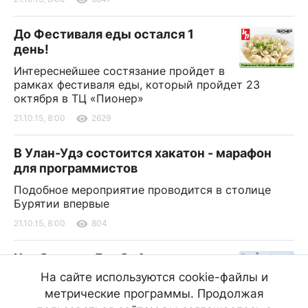
До Фестиваля еды остался 1
день!
Интереснейшее состязание пройдет в
рамках фестиваля еды, который пройдет 23
октября в ТЦ «Пионер»
21.10.15, 8:00
2629
В Улан-Удэ состоится хакатон - марафон
для программистов
Подобное мероприятие проводится в столице
Бурятии впервые
21.10.15, 8:00
804
Хамбо-лама Дамба Аюшеев
освятит петербургскую землю
На сайте используются cookie-файлы и
метрические программы. Продолжая
Глава буддийской Сангхи проведет молебен в