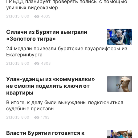
ГИБДД планирует проверять полисы с помощью
уличных видеокамер
21.10.15, 8:00
4635
Силачи из Бурятии выиграли
«Золотого тигра»
24 медали привезли бурятские пауэрлифтеры из
Екатеринбурга
21.10.15, 8:00
4308
Улан-удэнцы из «коммуналки»
не смогли поделить ключи от
квартиры
В итоге, к делу были вынуждены подключиться
судебные приставы
21.10.15, 8:00
1793
Власти Бурятии готовятся к