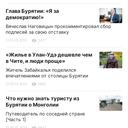
Глава Бурятии: «Я за
демократию!»
Вячеслав Наговицын прокомментировал сбор
подписей за свою отставку
21.10.15, 8:00
2477
«Жилье в Улан-Удэ дешевле чем
в Чите, и люди проще»
Житель Забайкалья поделился
впечатлениями от столицы Бурятии
21.10.15, 8:00
5862
Что нужно знать туристу из
Бурятии о Монголии
Путеводитель по соседней стране
[Часть 1]
21.10.15, 8:00
6847