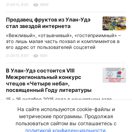
21.09.15, 8:00
4859
Продавец фруктов из Улан-Удэ
стал звездой интернета
«Вежливый», «отзывчивый», «гостеприимный» –
это лишь малая часть похвал и комплиментов в
его адрес от пользователей соцсетей
21.09.15, 8:00
9581
В Улан-Удэ состоится VIII
Межрегиональный конкурс
чтецов «Четыре неба»,
посвященный Году литературы
15 - 16 октября 2015 года в концертном зале
колледжа искусств им. П.И. Чайковского пройдет
На сайте используются cookie-файлы и
VIII Межрегиональный конкурс чтецов на лучшее
метрические программы. Продолжая
исполнение произведений поэтов Бурятии
«Четыре неба»
пользоваться сайтом вы соглашаетесь с
политикой конфиденциальности
.
21.09.15, 8:00
3750