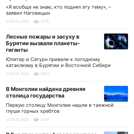
«Я вообще не знаю, кто поднял эту тему», –
заявил Наговицын
21.09.15, 8:00
2278
Лесные пожары и засуху в
Бурятии вызвали планеты-
гиганты
Юпитер и Сатурн привели к погодному
катаклизму в Бурятии и Восточной Сибири
21.09.15, 8:00
3421
В Монголии найдена древняя
столица государства
Первую столицу Монголии нашли в таежной
глуши горных хребтов
21.09.15, 8:00
3149