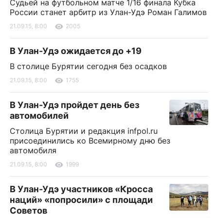
Судьей на футбольном матче 1/16 финала Кубка
России станет арбитр из Улан-Удэ Роман Галимов
21.09.15, 8:00
2005
В Улан-Удэ ожидается до +19
В столице Бурятии сегодня без осадков
21.09.15, 8:00
1755
В Улан-Удэ пройдет день без
автомобилей
Столица Бурятии и редакция infpol.ru
присоединились ко Всемирному дню без
автомобиля
21.09.15, 8:00
1999
В Улан-Удэ участников «Кросса
наций» «попросили» с площади
Советов