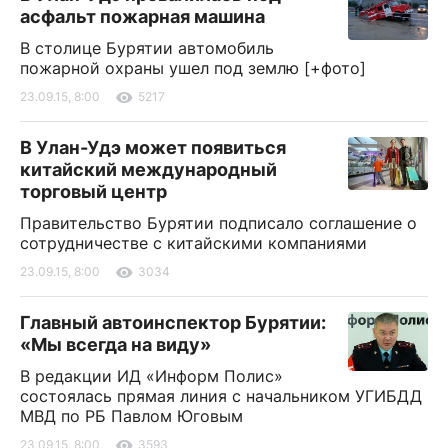
асфальт пожарная машина
В столице Бурятии автомобиль
пожарной охраны ушел под землю [+фото]
23.09.15, 8:00
5217
В Улан-Удэ может появиться
китайский международный
торговый центр
Правительство Бурятии подписало соглашение о
сотрудничестве с китайскими компаниями
23.09.15, 8:00
3034
Главный автоинспектор Бурятии:
«Мы всегда на виду»
В редакции ИД «Информ Полис»
состоялась прямая линия с начальником УГИБДД
МВД по РБ Павлом Юговым
23.09.15, 8:00
3593