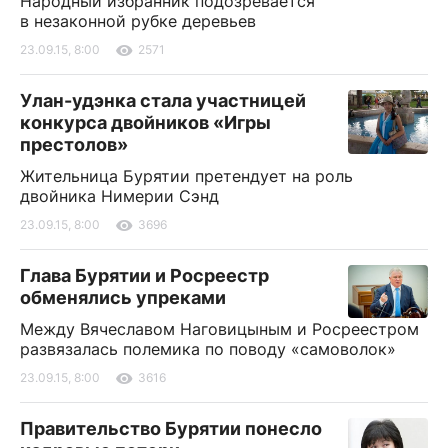
Народный избранник подозревается
в незаконной рубке деревьев
23.09.15, 8:00
2571
Улан-удэнка стала участницей
конкурса двойников «Игры
престолов»
Жительница Бурятии претендует на роль
двойника Нимерии Сэнд
23.09.15, 8:00
3696
Глава Бурятии и Росреестр
обменялись упреками
Между Вячеславом Наговицыным и Росреестром
развязалась полемика по поводу «самоволок»
23.09.15, 8:00
3616
Правительство Бурятии понесло