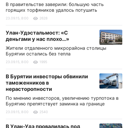
В правительстве заверили: большую часть
горящих торфяников удалось потушить
23.09.15, 8:00
2628
Улан-Удэстальмост: «С
деньгами у нас плохо…»
Жители отдаленного микрорайона столицы
Бурятии остались без тепла
23.09.15, 8:00
1995
В Бурятии инвесторы обвинили
таможенников в
нерасторопности
По мнению инвесторов, увеличению турпотока в
Бурятию препятствует заминка на границе
23.09.15, 8:00
2540
В Улан-Удэ провалилась под