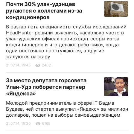
Почти 30% улан-удэнцев
ругаются с коллегами из-за
кондиционеров
В разгар лета специалисты службы исследований
HeadHunter решили выяснить, насколько часто в
улан-удэнских офисах происходят ссоры из-за
кондиционеров и что делают работники, когда
одни постоянно простужаются, а другие
жалуются на жару
21.07.14, 19:45
2402
За место депутата горсовета
Улан-Удэ поборется партнер
«Яндекса»
Молодой предприниматель в сфере IT Бадма
Будаев, чей стартап выкупил «Яндекс» за миллион
долларов, пошел на выборы самовыдвиженцем
21.07.14, 19:30
6168