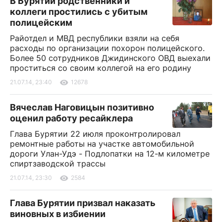
В Бурятии родственники и
коллеги простились с убитым
полицейским
Райотдел и МВД республики взяли на себя
расходы по организации похорон полицейского.
Более 50 сотрудников Джидинского ОВД выехали
проститься со своим коллегой на его родину
21.07.14, 23:40
12678
Вячеслав Наговицын позитивно
оценил работу ресайклера
Глава Бурятии 22 июля проконтролировал
ремонтные работы на участке автомобильной
дороги Улан-Удэ - Подлопатки на 12-м километре
спиртзаводской трассы
21.07.14, 23:30
2584
Глава Бурятии призвал наказать
виновных в избиении