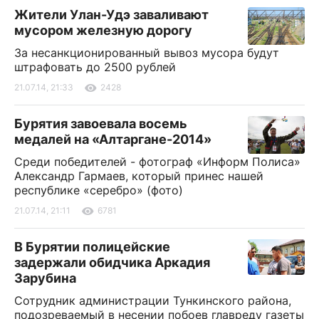
Жители Улан-Удэ заваливают
мусором железную дорогу
За несанкционированный вывоз мусора будут
штрафовать до 2500 рублей
21.07.14, 21:33
2428
Бурятия завоевала восемь
медалей на «Алтаргане-2014»
Среди победителей - фотограф «Информ Полиса»
Александр Гармаев, который принес нашей
республике «серебро» (фото)
21.07.14, 21:11
6781
В Бурятии полицейские
задержали обидчика Аркадия
Зарубина
Сотрудник администрации Тункинского района,
подозреваемый в несении побоев главреду газеты