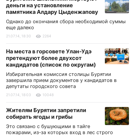
деньги на установление
памятника Алдару Цыденжапову
Однако до окончания сбора необходимой суммы
еще далеко
21.07.14, 18:30
2264
На места в горсовете Улан-Удэ
претендуют более двухсот
кандидатов (список по округам)
Избирательная комиссия столицы Бурятии
завершила прием документов у кандидатов в
депутаты городского совета
21.07.14, 18:03
10048
Жителям Бурятии запретили
собирать ягоды и грибы
Это связано с бушующими в тайге
пожарами, из-за которых вход в лес строго