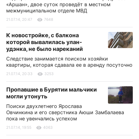
«Аршан», двое суток проведёт в местном
межмуниципальном отделе МВД
21.07.14, 20:47
7648
К новостройке, с балкона
которой вывалилась улан-
удэнка, не было нареканий
Следствие занимается поиском хозяйки
квартиры, которая сдавала ее в аренду посуточно
21.07.14, 20:33
3253
Пропавшие в Бурятии мальчики
могли утонуть
Поиски двухлетнего Ярослава
Овчинкина и его сверстника Аюши Замбалаева
пока не увенчались успехом
21.07.14, 19:55
4063