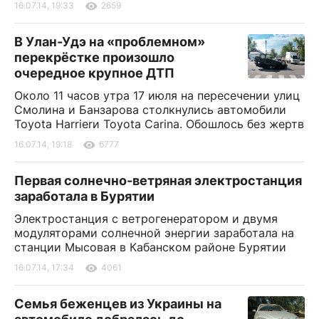
16.07.14, 19:33
2659
В Улан-Удэ на «проблемном»
перекрёстке произошло
очередное крупное ДТП
Около 11 часов утра 17 июля на пересечении улиц
Смолина и Банзарова столкнулись автомобили
Toyota Harrierи Toyota Carina. Обошлось без жертв
16.07.14, 19:18
6777
Первая солнечно-ветряная электростанция
заработала в Бурятии
Электростанция с ветрогенератором и двумя
модуляторами солнечной энергии заработала на
станции Мысовая в Кабанском районе Бурятии
16.07.14, 17:34
4061
Семья беженцев из Украины на