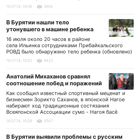
16.07.14, 16:58
2654
В Бурятии нашли тело
утонувшего в машине ребенка
16 июля около 20 часов в районе
села Ильинка сотрудниками Прибайкальского
РОВД было обнаружено тело ребенка (обновлено)
16.07.14, 16:52
9423
Анатолий Михаханов сравнял
соотношение побед и поражений
Как сообщил известный спортивный меценат и
бизнесмен Зорикто Саханов, в японской Нагое
набирают ход традиционные состязания
Всеяпонской Ассоциации сумо - Нагоя басё
16.07.14, 16:29
3547
В Бурятии выявили проблемы с русским