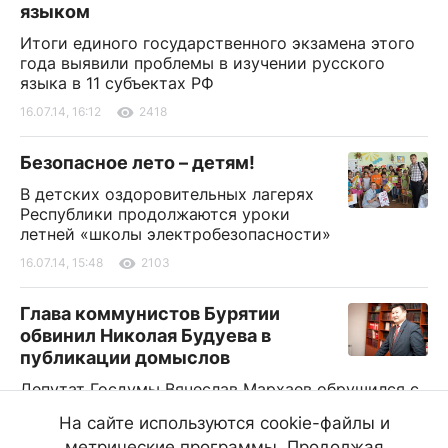
языком
Итоги единого государственного экзамена этого
года выявили проблемы в изучении русского
языка в 11 субъектах РФ
16.07.14, 16:12
2418
Безопасное лето – детям!
В детских оздоровительных лагерях
Республики продолжаются уроки
летней «школы электробезопасности»
16.07.14, 15:48
2103
Глава коммунистов Бурятии
обвинил Николая Будуева в
публикации домыслов
Депутат Госдумы Вячеслав Мархаев обрушился с
критикой на средства массовой информации,
На сайте используются cookie-файлы и
которые, по мнению политика, сознательно
метрические программы. Продолжая