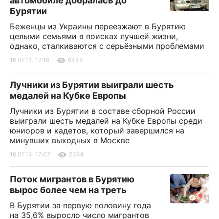
автомобиле добралась до
Бурятии
Беженцы из Украины переезжают в Бурятию
целыми семьями в поисках лучшей жизни,
однако, сталкиваются с серьёзными проблемами
16.07.14, 17:16
6444
Лучники из Бурятии выиграли шесть
медалей на Кубке Европы
Лучники из Бурятии в составе сборной России
выиграли шесть медалей на Кубке Европы среди
юниоров и кадетов, который завершился на
минувших выходных в Москве
16.07.14, 17:07
2384
Поток мигрантов в Бурятию
вырос более чем на треть
В Бурятии за первую половину года
на 35,6% выросло число мигрантов