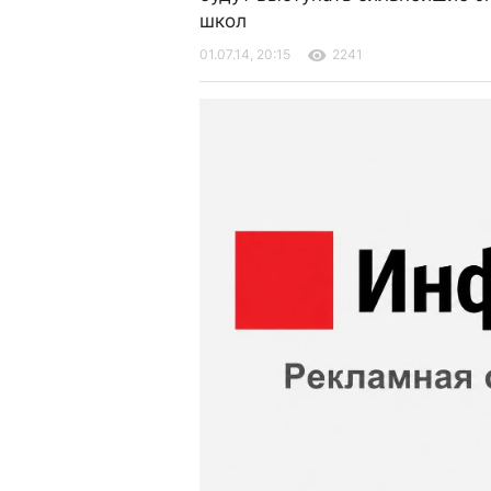
школ
01.07.14, 20:15
2241