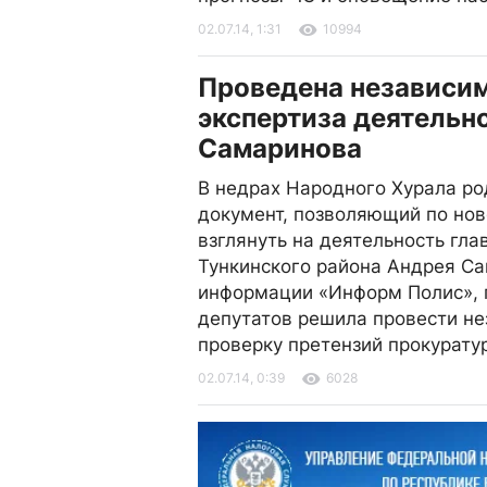
02.07.14, 1:31
10994
Проведена независи
экспертиза деятельн
Самаринова
В недрах Народного Хурала ро
документ, позволяющий по но
взглянуть на деятельность гла
Тункинского района Андрея Са
информации «Информ Полис», 
депутатов решила провести н
проверку претензий прокурат
02.07.14, 0:39
6028