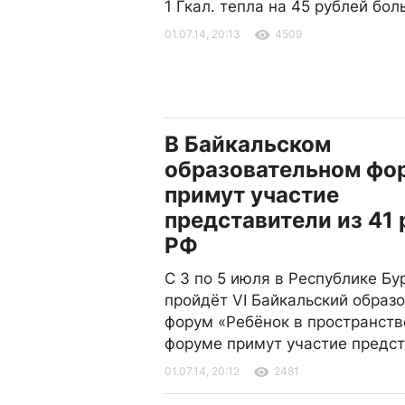
1 Гкал. тепла на 45 рублей бо
01.07.14, 20:13
4509
В Байкальском
образовательном фо
примут участие
представители из 41 
РФ
С 3 по 5 июля в Республике Бу
пройдёт VI Байкальский образ
форум «Ребёнок в пространств
форуме примут участие предст
01.07.14, 20:12
2481