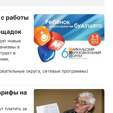
 с работы
ощадок
удят новые
анизмы в
тракт в
нии,
овательные округа, сетевые программы)
арифы на
т платить за