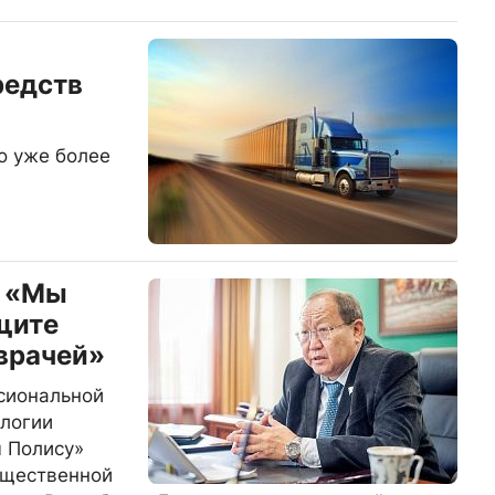
редств
о уже более
: «Мы
щите
 врачей»
сиональной
ологии
 Полису»
бщественной