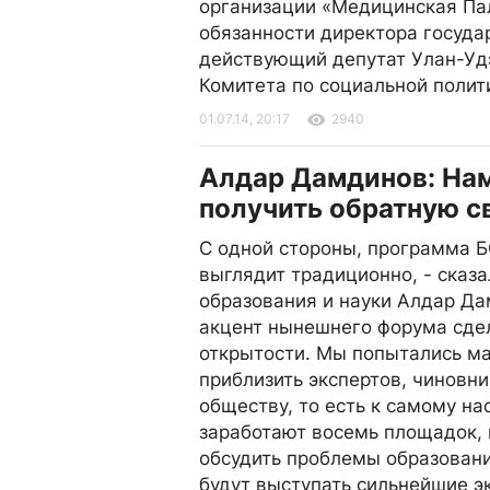
организации «Медицинская Па
обязанности директора госуда
действующий депутат Улан-Удэ
Комитета по социальной полит
01.07.14, 20:17
2940
Алдар Дамдинов: На
получить обратную с
С одной стороны, программа 
выглядит традиционно, - сказ
образования и науки Алдар Да
акцент нынешнего форума сде
открытости. Мы попытались м
приблизить экспертов, чиновни
обществу, то есть к самому на
заработают восемь площадок, 
обсудить проблемы образовани
будут выступать сильнейшие э