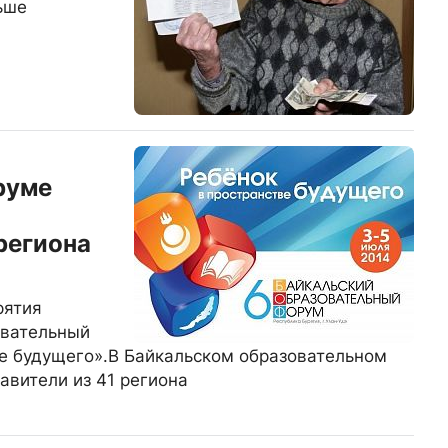
льше
руме
региона
рятия
овательный
е будущего».В Байкальском образовательном
авители из 41 региона