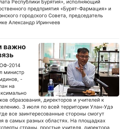
лата Республики Бурятия», исполняющий
рственного предприятия «Бурят-Фармация» и
нского городского Совета, председатель
ике Александр Иринчеев
м важно
вязь
БОФ-2014
ал министр
мдинов, -
лан на
аксимально
ков образования, директоров и учителей к
селению. 3 июля по всей территории Улан-Удэ
где все заинтересованные стороны смогут
я в самых разных областях. На площадках
ксперты страны, простые учителя, директора