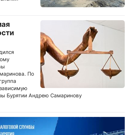
мая
ости
дился
вому
вы
маринова. По
группа
езависимую
уры Бурятии Андрею Самаринову