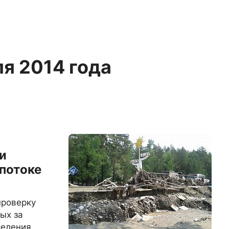
ля 2014 года
и
 потоке
проверку
ых за
селения