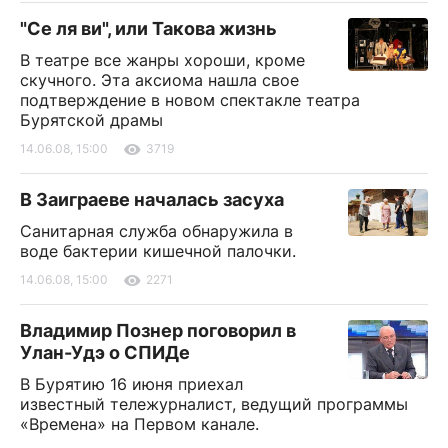
"Се ля ви", или Такова жизнь
В театре все жанры хороши, кроме
скучного. Эта аксиома нашла свое
подтверждение в новом спектакле театра
Бурятской драмы
14.06.08, 15:00
3719
В Заиграеве началась засуха
Санитарная служба обнаружила в
воде бактерии кишечной палочки.
14.06.08, 15:00
2271
Владимир Познер поговорил в
Улан-Удэ о СПИДе
В Бурятию 16 июня приехал
известный тележурналист, ведущий программы
«Времена» на Первом канале.