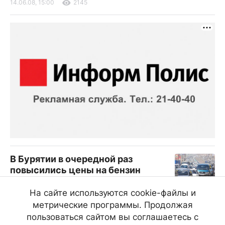
14.06.08, 15:00
2145
В Бурятии в очередной раз
повысились цены на бензин
С 9 июня бензин вновь подорожал. Цена
На сайте используются cookie-файлы и
«народного» 92-го поднялась на один рубль
метрические программы. Продолжая
десять копеек. На городских заправках АИ-95
стоит теперь 27 рублей, АИ-98 — 28 рублей.
пользоваться сайтом вы соглашаетесь с