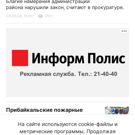
Благие намерения администрации
района нарушили закон, считают в прокуратуре.
04.06.08, 15:00
2501
Прибайкальские пожарные
увольняются из своей части
На сайте используются cookie-файлы и
Огнеборцы утверждают, что расстались с
метрические программы. Продолжая
любимой работой из-за несносного характера