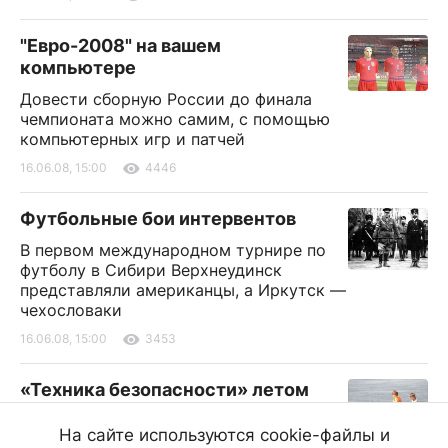
"Евро-2008" на вашем
компьютере
Довести сборную России до финала
чемпионата можно самим, с помощью
компьютерных игр и патчей
16.06.08, 15:00
4446
Футбольные бои интервентов
В первом международном турнире по
футболу в Сибири Верхнеудинск
представляли американцы, а Иркутск —
чехословаки
16.06.08, 15:00
3453
«Техника безопасности» летом
поможет защититься от солнечного
На сайте используются cookie-файлы и
удара, переохлаждения <br>