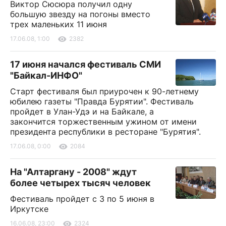
Виктор Сюсюра получил одну
большую звезду на погоны вместо
трех маленьких 11 июня
17.06.08, 1:00
2382
17 июня начался фестиваль СМИ
"Байкал-ИНФО"
Старт фестиваля был приурочен к 90-летнему
юбилею газеты "Правда Бурятии". Фестиваль
пройдет в Улан-Удэ и на Байкале, а
закончится торжественным ужином от имени
президента республики в ресторане "Бурятия".
17.06.08, 0:00
2084
На "Алтаргану - 2008" ждут
более четырех тысяч человек
Фестиваль пройдет с 3 по 5 июня в
Иркутске
16.06.08, 23:00
2324