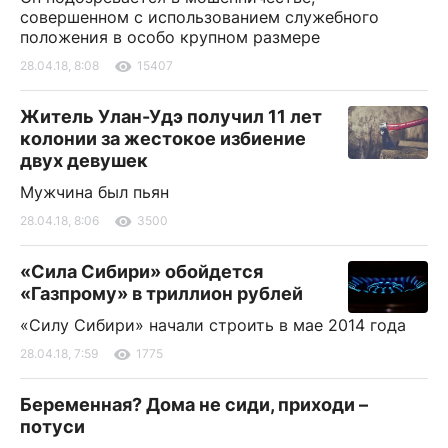
совершенном с использованием служебного
положения в особо крупном размере
28.04.18, 8:08
15407
Житель Улан-Удэ получил 11 лет
колонии за жестокое избиение
двух девушек
Мужчина был пьян
28.04.18, 8:06
3500
«Сила Сибири» обойдется
«Газпрому» в триллион рублей
«Силу Сибири» начали строить в мае 2014 года
28.04.18, 7:59
1775
Беременная? Дома не сиди, приходи –
потуси