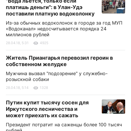
"Вода льется, только если
платишь деньги": в Улан-Удэ
поставили платную водоколонку
Из-за обычных водоколонок в городе за год МУП
«Водоканал» недосчитывается порядка 24
миллионов рублей
28.04.18, 5:31
4925
Житель Приангарья перевозил героин в
собственном желудке
Мужчина вызвал "подозрение" у служебно-
розыскной собаки
28.04.18, 5:14
1328
Путин купит тысячу сосен для
Иркутского лесничества и
может приехать их сажать
Президент потратит на саженцы более 100 тысяч
рублей