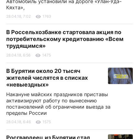
Автомобиль установили на дороге «Улан-Удэ-
Кяхта»,
28.04.18, 7:02
1763
В Россельхозбанке стартовала акция по
потребительскому кредитованию «Всем
трудящимся»
28.04.18, 6:56
1475
В Бурятии около 20 тысяч
жителей числятся в списках
«невыездных»
Накануне майских праздников приставы
активизируют работу по вынесению
постановлений об ограничении выезда за
пределы России
28.04.18, 6:46
1575
Росгвардеец из Бурятии стал