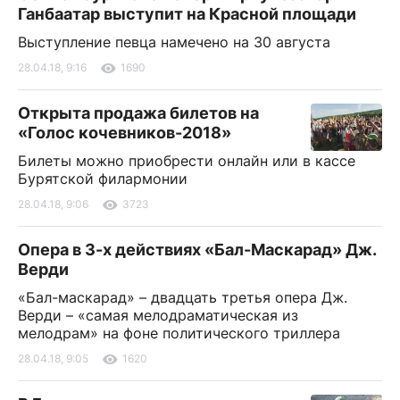
Ганбаатар выступит на Красной площади
Выступление певца намечено на 30 августа
28.04.18, 9:16
1690
Открыта продажа билетов на
«Голос кочевников-2018»
Билеты можно приобрести онлайн или в кассе
Бурятской филармонии
28.04.18, 9:06
3723
Опера в 3-х действиях «Бал-Маскарад» Дж.
Верди
«Бал-маскарад» – двадцать третья опера Дж.
Верди – «самая мелодраматическая из
мелодрам» на фоне политического триллера
28.04.18, 9:05
1620