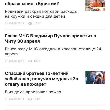
образование в Бурятии?
Родители раскрывают свои расходы
на кружки и секции для детей
28.04.18, 9:49
5427
Глава МЧС Владимир Пучков прилетит в
Читу 30 апреля
Ранее главу МЧС ожидали в краевой столице 24
апреля
28.04.18, 9:46
1471
Спасший братьев 13-летний
забайкалец получил медаль «За
отвагу на пожаре»
В их доме произошел пожар
28.04.18, 9:31
1612