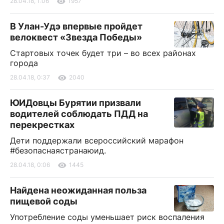
28.04.18, 1:06
1957
В Улан-Удэ впервые пройдет
велоквест «Звезда Победы»
Стартовых точек будет три – во всех районах
города
28.04.18, 0:37
2040
ЮИДовцы Бурятии призвали
водителей соблюдать ПДД на
перекрестках
Дети поддержали всероссийский марафон
#безопаснаястранаюид.
28.04.18, 0:06
1445
Найдена неожиданная польза
пищевой соды
Употребление соды уменьшает риск воспаления