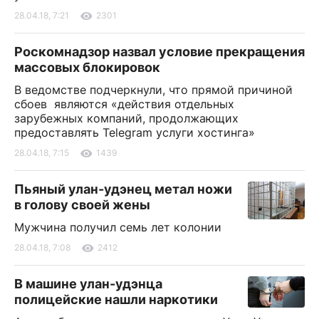
28.04.18, 7:21
2301
Роскомнадзор назвал условие прекращения
массовых блокировок
В ведомстве подчеркнули, что прямой причиной
сбоев являются «действия отдельных
зарубежных компаний, продолжающих
предоставлять Telegram услуги хостинга»
28.04.18, 7:15
1439
Пьяный улан-удэнец метал ножи
в голову своей жены
Мужчина получил семь лет колонии
28.04.18, 7:08
2412
В машине улан-удэнца
полицейские нашли наркотики