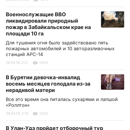
Военнослужащие ВВО
ликвидировали природный
пожар в Забайкальском крае на
площади 10 га
Для тушения огня было задействовано пять
пожарных автомобилей и 10 авторазливочных
станций АРС-14
28.04.18, 2:21
1409
В Бурятии девочка-инвалид
восемь месяцев голодала из-за
нерадивой матери
Все это время она питалась сухарями и лапшой
«Роллтон»
28.04.18, 2:18
3352
В Улан-Удэ пройдет отборочный тур