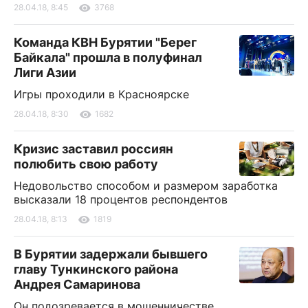
28.04.18, 8:45
3768
Команда КВН Бурятии "Берег
Байкала" прошла в полуфинал
Лиги Азии
Игры проходили в Красноярске
28.04.18, 8:30
1682
Кризис заставил россиян
полюбить свою работу
Недовольство способом и размером заработка
высказали 18 процентов респондентов
28.04.18, 8:13
1819
В Бурятии задержали бывшего
главу Тункинского района
Андрея Самаринова
Он подозревается в мошенничестве,