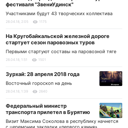
фестиваля "ЗвениУдинск"
Участниками будут 43 творческих коллектива
28.04.18, 2:05
1175
На Кругобайкальской железной дороге
стартует сезон паровозных туров
Первыми стартуют составы на паровозной тяге
28.04.18, 1:51
1501
Зурхай: 28 апреля 2018 года
Восточный гороскоп на день
28.04.18, 1:39
2640
Федеральный министр
транспорта прилетел в Бурятию
Визит Максима Соколова в республику начнется
с церемонии закладки «первого камня»