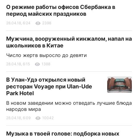
О режиме работы офисов Сбербанка в
период майских праздников
28.04.18, 6:24
2398
Мужчина, вооруженный кинжалом, напал на
школьников в Китае
Число жертв выросло до девяти
28.04.18, 6:15
1388
В Улан-Удэ открылся новый
ресторан Voyage при Ulan-Ude
Park Hotel
В новом заведении можно отведать лучшие блюда
народов мира
28.04.18, 6:09
10042
Музыка в твоей голове: подборка новых