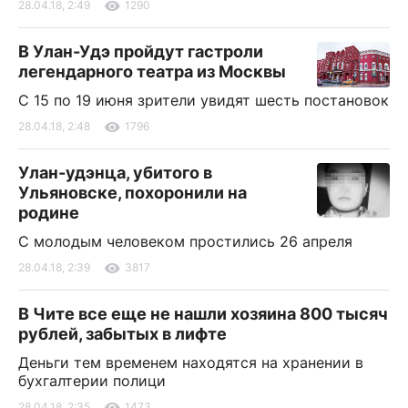
28.04.18, 2:49
1290
В Улан-Удэ пройдут гастроли
легендарного театра из Москвы
С 15 по 19 июня зрители увидят шесть постановок
28.04.18, 2:48
1796
Улан-удэнца, убитого в
Ульяновске, похоронили на
родине
С молодым человеком простились 26 апреля
28.04.18, 2:39
3817
В Чите все еще не нашли хозяина 800 тысяч
рублей, забытых в лифте
Деньги тем временем находятся на хранении в
бухгалтерии полици
28.04.18, 2:35
1473