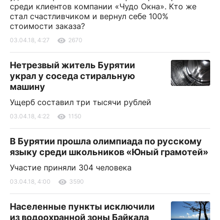
среди клиентов компании «Чудо Окна». Кто же
стал счастливчиком и вернул себе 100%
стоимости заказа?
03.04.18, 4:27
2670
Нетрезвый житель Бурятии
украл у соседа стиральную
машину
Ущерб составил три тысячи рублей
03.04.18, 4:22
1150
В Бурятии прошла олимпиада по русскому
языку среди школьников «Юный грамотей»
Участие приняли 304 человека
03.04.18, 4:00
3590
Населенные пункты исключили
из водоохранной зоны Байкала