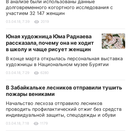
В анализе были использованы данные
долговременного когортного исследования с
участием 32 147 женщин
03.04.18, 7:39
2019
Юная художница Юма Раднаева
рассказала, почему она не ходит
в школу и чаще рисует женщин
В конце марта открылась персональная выставка
художницы в Национальном музее Бурятии
03.04.18, 7:29
6280
В Забайкальке лесников отправили тушить
пожары вениками
Начальство лесхоза отправило лесников
проводить профилактический отжиг без средств
индивидуальной защиты, спецодежды и обуви
03.04.18, 7:18
1179