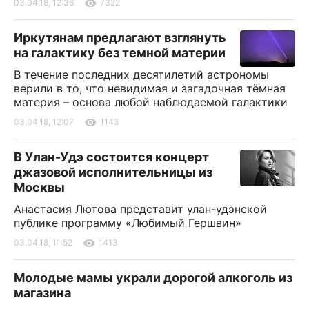
03.04.18, 12:36
7322
Иркутянам предлагают взглянуть
на галактику без темной материи
В течение последних десятилетий астрономы
верили в то, что невидимая и загадочная тёмная
материя – основа любой наблюдаемой галактики
03.04.18, 12:07
1143
В Улан-Удэ состоится концерт
джазовой исполнительницы из
Москвы
Анастасия Лютова представит улан-удэнской
публике программу «Любимый Гершвин»
03.04.18, 11:52
1413
Молодые мамы украли дорогой алкоголь из
магазина