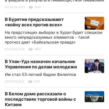
03.04.18, 6:43
1529
В Бурятии предсказывают
«войну всех против всех»
На предстоящих выборах в Хурал будет слишком
много непредсказуемых элементов - такой
прогноз дает «Байкальская правда»
03.04.18, 6:40
4857
В Улан-Удэ назначен начальник
Управления по делам молодежи
Им стал 53-летний Вадим Филиппов
03.04.18, 6:31
5115
В Белом доме рассказали о
последствиях торговой войны с
Китаем