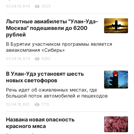
03.04.18, 8:14
3023
Льготные авиабилеты "Улан-Удэ-
Москва" подешевели до 6200
рублей
В Бурятии участником программы является
авиакомпания «Сибирь»
03.04.18, 8:13
4263
В Улан-Удэ установят шесть
новых светофоров
Речь идет об оживленных местах, где
большой поток автомобилей и пешеходов
03.04.18, 8:01
1715
Названа новая опасность
красного мяса