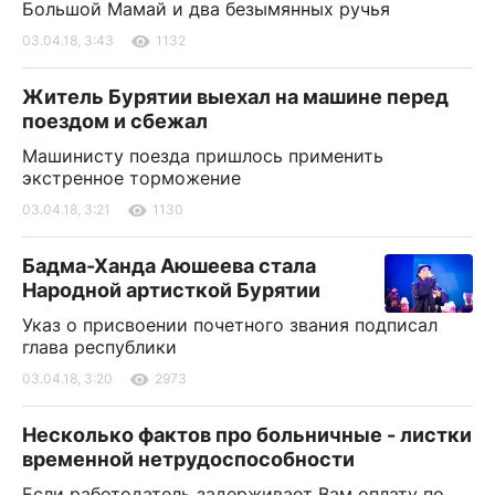
Большой Мамай и два безымянных ручья
03.04.18, 3:43
1132
Житель Бурятии выехал на машине перед
поездом и сбежал
Машинисту поезда пришлось применить
экстренное торможение
03.04.18, 3:21
1130
Бадма-Ханда Аюшеева стала
Народной артисткой Бурятии
Указ о присвоении почетного звания подписал
глава республики
03.04.18, 3:20
2973
Несколько фактов про больничные - листки
временной нетрудоспособности
Если работодатель задерживает Вам оплату по