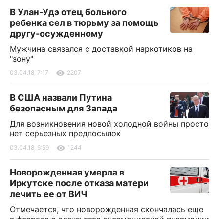
В Улан-Удэ отец больного
ребенка сел в тюрьму за помощь
другу-осужденному
Мужчина связался с доставкой наркотиков на
"зону"
03.04.18, 7:17
2207
В США назвали Путина
безопасным для Запада
Для возникновения новой холодной войны просто
нет серьезных предпосылок
03.04.18, 6:59
1244
Новорожденная умерла в
Иркутске после отказа матери
лечить ее от ВИЧ
Отмечается, что новорожденная скончалась еще
в феврале в результате пневмоцистной пневмонии