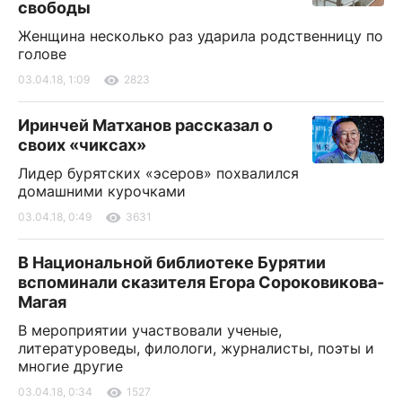
свободы
Женщина несколько раз ударила родственницу по
голове
03.04.18, 1:09
2823
Иринчей Матханов рассказал о
своих «чиксах»
Лидер бурятских «эсеров» похвалился
домашними курочками
03.04.18, 0:49
3631
В Национальной библиотеке Бурятии
вспоминали сказителя Егора Сороковикова-
Магая
В мероприятии участвовали ученые,
литературоведы, филологи, журналисты, поэты и
многие другие
03.04.18, 0:34
1527