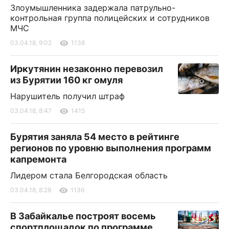
Злоумышленника задержала патрульно-
контрольная группа полицейских и сотрудников
МЧС
03.04.18, 9:02
1138
Иркутянин незаконно перевозил
из Бурятии 160 кг омуля
Нарушитель получил штраф
03.04.18, 8:47
1415
Бурятия заняла 54 место в рейтинге
регионов по уровню выполнения программ
капремонта
Лидером стала Белгородская область
03.04.18, 8:28
1136
В Забайкалье построят восемь
спортплощадок по программе