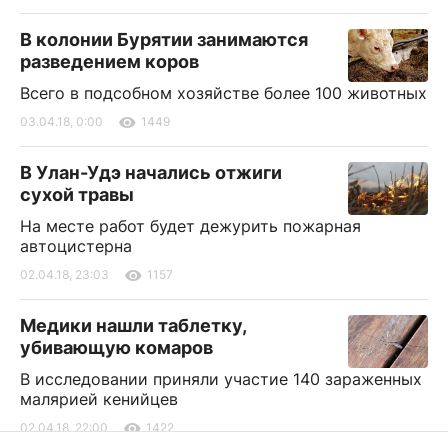
В колонии Бурятии занимаются
разведением коров
Всего в подсобном хозяйстве более 100 животных
03.04.18, 0:00
1449
В Улан-Удэ начались отжиги
сухой травы
На месте работ будет дежурить пожарная
автоцистерна
02.04.18, 23:03
1157
Медики нашли таблетку,
убивающую комаров
В исследовании приняли участие 140 зараженных
малярией кенийцев
02.04.18, 22:00
1422