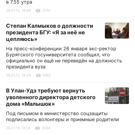
в 7.55 утра
26.01.15, 18:48
3757
Степан Калмыков о должности
президента БГУ: «Я за неё не
цепляюсь»
На пресс-конференции 26 января экc-ректор
Бурятского госуниверситета сообщил, что
официально он ещё не переведён на должность
президента вуза
26.01.15, 18:34
5962
В Улан-Удэ требуют вернуть
уволенного директора детского
дома «Малышок»
Под письмом в министерство соцзащиты
подписались волонтеры и приемные родители
26.01.15, 18:18
3564