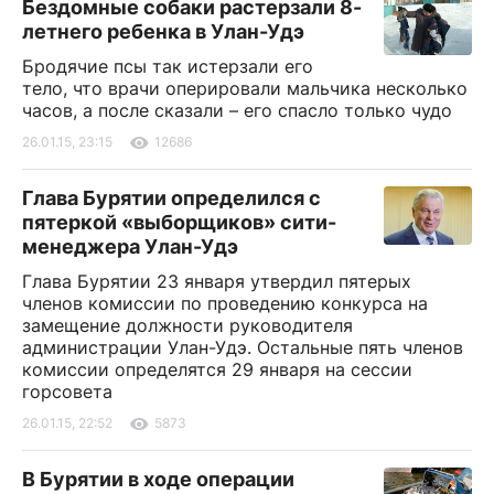
Бездомные собаки растерзали 8-
летнего ребенка в Улан-Удэ
Бродячие псы так истерзали его
тело, что врачи оперировали мальчика несколько
часов, а после сказали – его спасло только чудо
26.01.15, 23:15
12686
Глава Бурятии определился с
пятеркой «выборщиков» сити-
менеджера Улан-Удэ
Глава Бурятии 23 января утвердил пятерых
членов комиссии по проведению конкурса на
замещение должности руководителя
администрации Улан-Удэ. Остальные пять членов
комиссии определятся 29 января на сессии
горсовета
26.01.15, 22:52
5873
В Бурятии в ходе операции