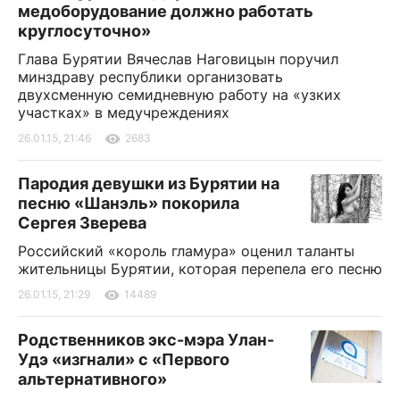
медоборудование должно работать
круглосуточно»
Глава Бурятии Вячеслав Наговицын поручил
минздраву республики организовать
двухсменную семидневную работу на «узких
участках» в медучреждениях
26.01.15, 21:46
2683
Пародия девушки из Бурятии на
песню «Шанэль» покорила
Сергея Зверева
Российский «король гламура» оценил таланты
жительницы Бурятии, которая перепела его песню
26.01.15, 21:29
14489
Родственников экс-мэра Улан-
Удэ «изгнали» с «Первого
альтернативного»