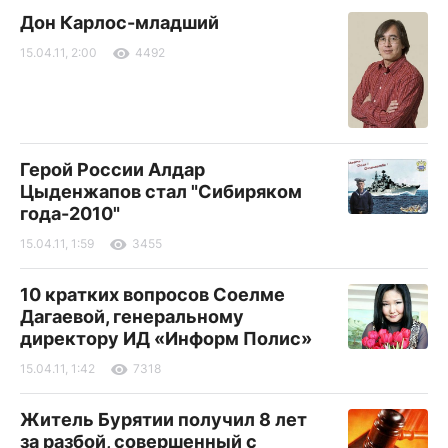
Дон Карлос-младший
15.04.11, 2:00
4492
Герой России Алдар
Цыденжапов стал "Сибиряком
года-2010"
15.04.11, 1:59
3455
10 кратких вопросов Соелме
Дагаевой, генеральному
директору ИД «Информ Полис»
15.04.11, 1:42
7318
Житель Бурятии получил 8 лет
за разбой, совершенный с