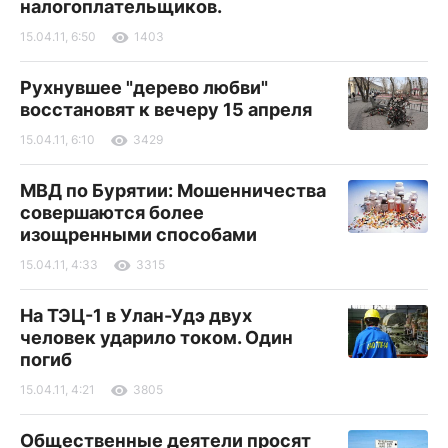
налогоплательщиков.
15.04.11, 6:50
1403
Рухнувшее "дерево любви"
восстановят к вечеру 15 апреля
15.04.11, 6:10
3429
МВД по Бурятии: Мошенничества
совершаются более
изощренными способами
15.04.11, 4:33
3315
На ТЭЦ-1 в Улан-Удэ двух
человек ударило током. Один
погиб
15.04.11, 4:21
3805
Общественные деятели просят