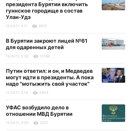
президента Бурятии включить
гуннское городище в состав
Улан-Удэ
15.04.11, 4:11
3625
В Бурятии закроют лицей №61
для одаренных детей
15.04.11, 3:30
13188
Путин ответил: и он, и Медведев
могут идти в президенты. А пока
надо "мотыжить свой участок"
15.04.11, 3:14
3404
УФАС возбудило дело в
отношении МВД Бурятии
15.04.11, 3:00
2327