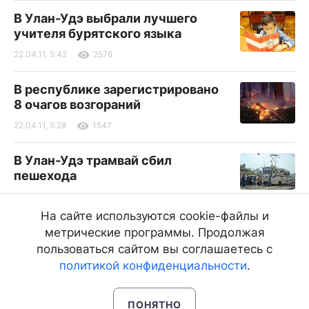
В Улан-Удэ выбрали лучшего
учителя бурятского языка
22.04.11, 5:42
2576
В республике зарегистрировано
8 очагов возгораний
22.04.11, 5:28
1547
В Улан-Удэ трамвай сбил
пешехода
22.04.11, 2:32
3132
На сайте используются cookie-файлы и
9 мая в Улан-Удэ включат
метрические программы. Продолжая
фонтаны
пользоваться сайтом вы соглашаетесь с
политикой конфиденциальности
.
22.04.11, 2:14
3438
ПОНЯТНО