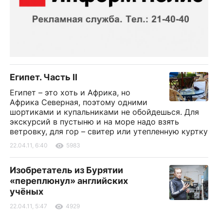
Египет. Часть II
Египет – это хоть и Африка, но
Африка Северная, поэтому одними
шортиками и купальниками не обойдешься. Для
экскурсий в пустыню и на море надо взять
ветровку, для гор – свитер или утепленную куртку
22.04.11, 6:40
5983
Изобретатель из Бурятии
«переплюнул» английских
учёных
22.04.11, 5:47
4929