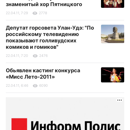
знаменитый хор Пятницкого
22.04.11, 7:29
2778
Депутат горсовета Улан-Удэ: "По
российскому телевидению
показывают голливудских
комиков и гомиков"
22.04.11, 7:20
2476
Обьявлен кастинг конкурса
«Мисс Лето-2011»
22.04.11, 6:46
6090