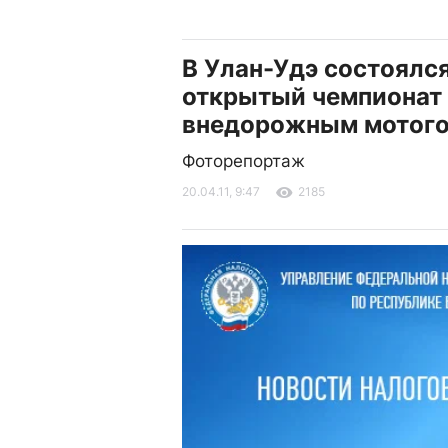
В Улан-Удэ состоялс
открытый чемпионат
внедорожным мотог
Фоторепортаж
20.04.11, 9:47
2185