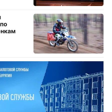
я
 по
онкам