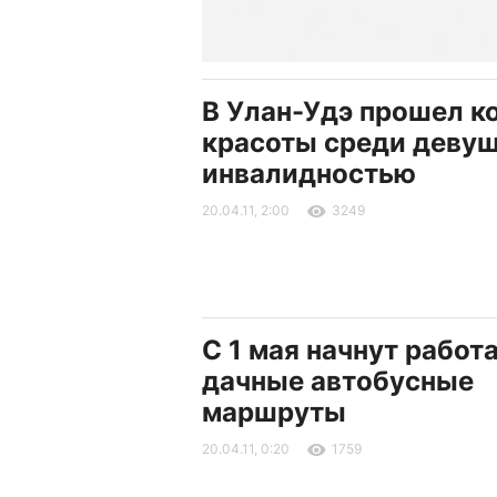
В Улан-Удэ прошел к
красоты среди девуш
инвалидностью
20.04.11, 2:00
3249
С 1 мая начнут работ
дачные автобусные
маршруты
20.04.11, 0:20
1759