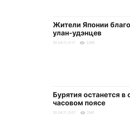
Жители Японии благ
улан-удэнцев
20.04.11, 0:17
2360
Бурятия останется в 
часовом поясе
20.04.11, 0:07
2561