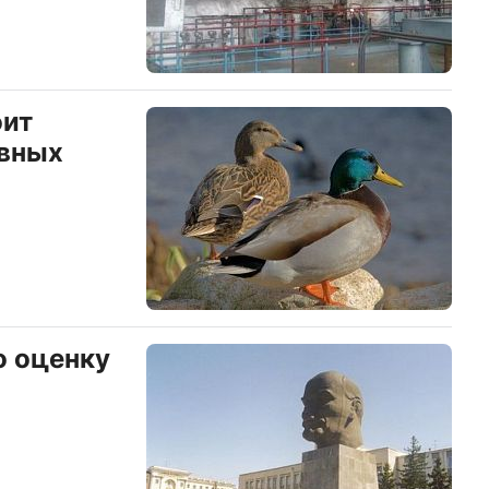
оит
ивных
о оценку