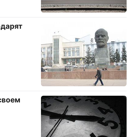
одарят
своем