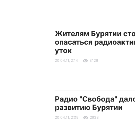
Жителям Бурятии ст
опасаться радиоакт
уток
20.04.11, 2:14
3126
Радио "Свобода" дал
развитию Бурятии
20.04.11, 2:09
2933