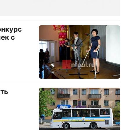
онкурс
ек с
ать