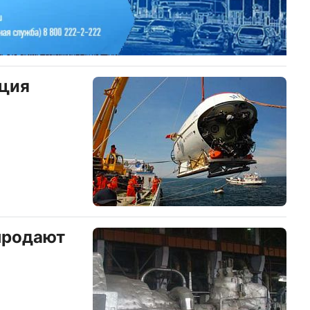
иция
продают