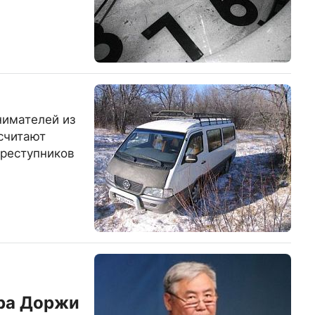
нимателей из
считают
преступников
тра Доржи