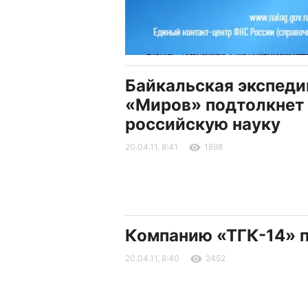
Байкальская экспед
«Миров» подтолкнет
российскую науку
20.04.11, 8:41
1898
Компанию «ТГК-14» 
20.04.11, 8:40
2452