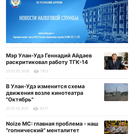
Мэр Улан-Удэ Геннадий Айдаев
раскритиковал работу ТГК-14
25.10.10, 9:08
1913
В Улан-Удэ изменится схема
движения возле кинотеатра
"Октябрь"
25.10.10, 8:51
4271
Noize MC: главная проблема - наш
"гопнический" менталитет