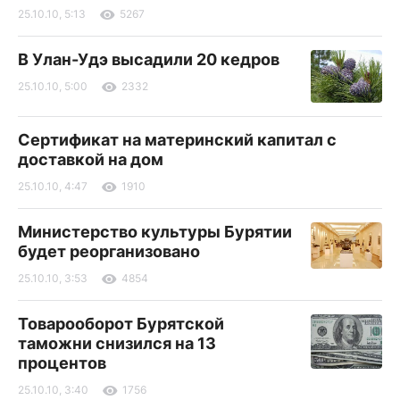
25.10.10, 5:13
5267
В Улан-Удэ высадили 20 кедров
25.10.10, 5:00
2332
Сертификат на материнский капитал с
доставкой на дом
25.10.10, 4:47
1910
Министерство культуры Бурятии
будет реорганизовано
25.10.10, 3:53
4854
Товарооборот Бурятской
таможни снизился на 13
процентов
25.10.10, 3:40
1756