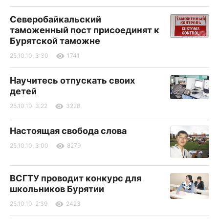
Северобайкальский
таможенный пост присоединят к
Бурятской таможне
25.10.10, 3:30
1741
Научитесь отпускать своих
детей
25.10.10, 3:22
3228
Настоящая свобода слова
25.10.10, 3:00
8279
ВСГТУ проводит конкурс для
школьников Бурятии
25.10.10, 2:39
2423