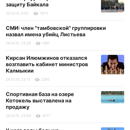
защиту Байкала
25.10.10, 0:00
1673
СМИ: член "тамбовской" группировки
назвал имена убийц Листьева
24.10.10, 23:30
1997
Кирсан Илюмжинов отказался
возглавить кабинет министров
Калмыкии
24.10.10, 23:15
2260
Спортивная база на озере
Котокель выставлена на
продажу
24.10.10, 23:00
2017