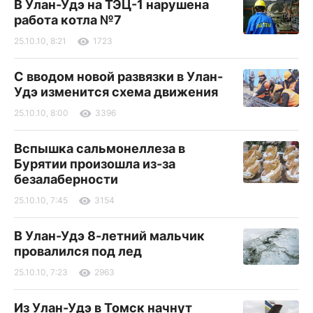
В Улан-Удэ на ТЭЦ-1 нарушена
работа котла №7
25.10.10, 8:21
1723
С вводом новой развязки в Улан-
Удэ изменится схема движения
25.10.10, 8:00
3396
Вспышка сальмонеллеза в
Бурятии произошла из-за
безалаберности
25.10.10, 7:45
3154
В Улан-Удэ 8-летний мальчик
провалился под лед
25.10.10, 7:23
2963
Из Улан-Удэ в Томск начнут