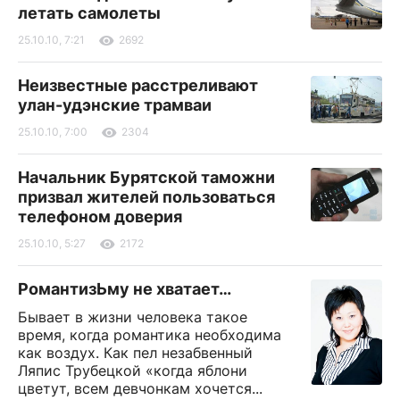
летать самолеты
25.10.10, 7:21
2692
Неизвестные расстреливают
улан-удэнские трамваи
25.10.10, 7:00
2304
Начальник Бурятской таможни
призвал жителей пользоваться
телефоном доверия
25.10.10, 5:27
2172
РомантизЬму не хватает…
Бывает в жизни человека такое
время, когда романтика необходима
как воздух. Как пел незабвенный
Ляпис Трубецкой «когда яблони
цветут, всем девчонкам хочется...