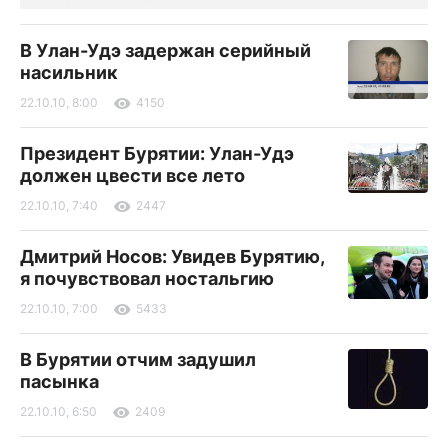
В Улан-Удэ задержан серийный
насильник
22.10.10, 8:00
4150
Президент Бурятии: Улан-Удэ
должен цвести все лето
22.10.10, 7:40
2447
Дмитрий Носов: Увидев Бурятию,
я почувствовал ностальгию
22.10.10, 7:00
5433
В Бурятии отчим задушил
пасынка
22.10.10, 6:50
2409