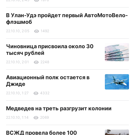
В Улан-Удэ пройдет первый АвтоМотоВело-
флэшмоб
22.10.10, 2:05
1492
Чиновница присвоила около 30
тысяч рублей
22.10.10, 2:01
2248
Авиационный полк остается в
Джиде
22.10.10, 1:27
4332
Медведев на треть разгрузит колонии
22.10.10, 1:14
2069
ВСЖД провела более 100