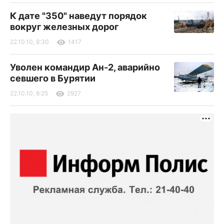
К дате "350" наведут порядок
вокруг железных дорог
22.10.10, 8:30
1417
Уволен командир Ан-2, аварийно
севшего в Бурятии
22.10.10, 8:25
2927