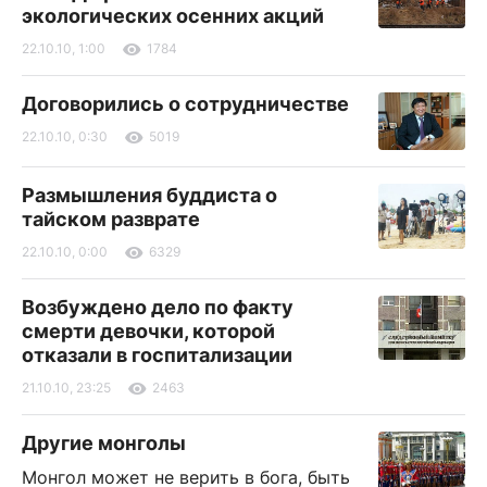
экологических осенних акций
22.10.10, 1:00
1784
Договорились о сотрудничестве
22.10.10, 0:30
5019
Размышления буддиста о
тайском разврате
22.10.10, 0:00
6329
Возбуждено дело по факту
смерти девочки, которой
отказали в госпитализации
21.10.10, 23:25
2463
Другие монголы
Монгол может не верить в бога, быть