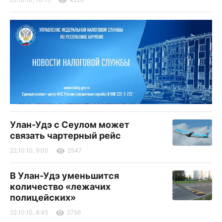
Улан-Удэ с Сеулом может
связать чартерный рейс
22.10.10, 9:00
2547
В Улан-Удэ уменьшится
количество «лежачих
полицейских»
22.10.10, 8:45
2756