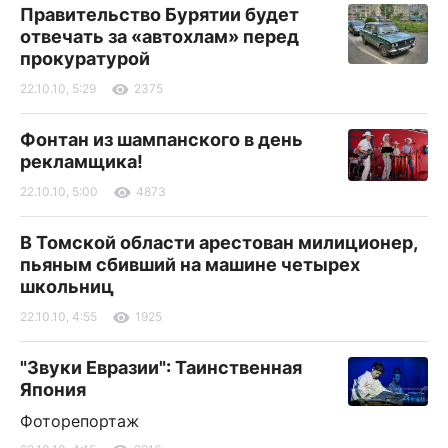
Правительство Бурятии будет
отвечать за «автохлам» перед
прокуратурой
22.10.10, 5:29
2375
Фонтан из шампанского в день
рекламщика!
22.10.10, 5:00
4873
В Томской области арестован милиционер,
пьяным сбивший на машине четырех
школьниц
22.10.10, 4:55
1925
"Звуки Евразии": Таинственная
Япония
Фоторепортаж