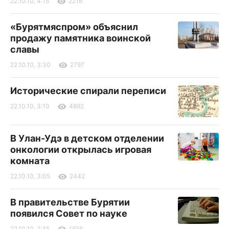
22.10.10, 4:15
2216
«Бурятмяспром» объяснил
продажу памятника воинской
славы
22.10.10, 3:30
2797
Исторические спирали переписи
22.10.10, 3:10
4892
В Улан-Удэ в детском отделении
онкологии открылась игровая
комната
22.10.10, 3:05
2442
В правительстве Бурятии
появился Совет по науке
22.10.10, 2:45
1976