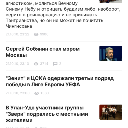
агностиком, молиться Вечному
Синему Небу и отрицать буддизм либо, наоборот,
верить в реинкарнацию и не принимать
Тэнгрианства, но он не может не почитать
Чингисхана
21.10.10, 23:22
9906
Сергей Собянин стал мэром
Москвы
21.10.10, 23:10
3714
2
"Зенит" и ЦСКА одержали третьи подряд
победы в Лиге Европы УЕФА
21.10.10, 23:00
1380
В Улан-Удэ участники группы
"Звери" подрались с местными
жителями