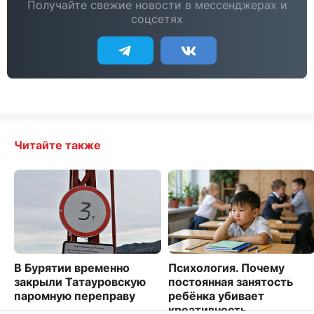
Получайте свежие новости в мессенджерах и
соцсетях
Читайте также
В Бурятии временно
Психология. Почему
закрыли Татауровскую
постоянная занятость
паромную переправу
ребёнка убивает
креативность