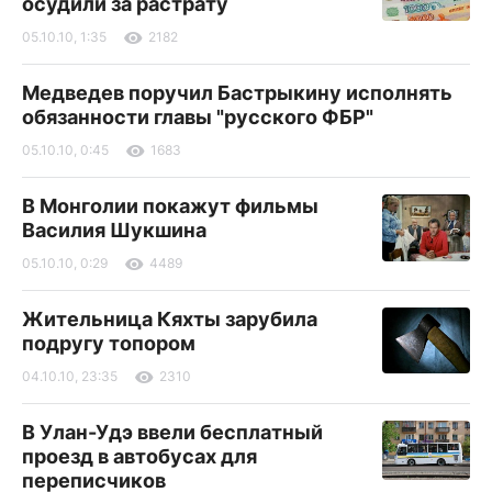
осудили за растрату
05.10.10, 1:35
2182
Медведев поручил Бастрыкину исполнять
обязанности главы "русского ФБР"
05.10.10, 0:45
1683
В Монголии покажут фильмы
Василия Шукшина
05.10.10, 0:29
4489
Жительница Кяхты зарубила
подругу топором
04.10.10, 23:35
2310
В Улан-Удэ ввели бесплатный
проезд в автобусах для
переписчиков