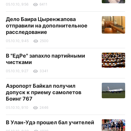
05.10.10, 9:56
6411
Дело Баира Цыренжапова
отправили на дополнительное
расследование
05.10.10, 9:45
2500
В "ЕдРе" запахло партийными
чистками
05.10.10, 9:27
3341
Аэропорт Байкал получил
допуск к приему самолетов
Боинг 767
05.10.10, 9:10
2446
В Улан-Удэ прошел бал учителей