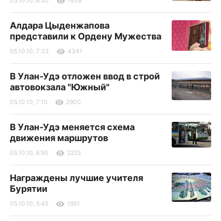
05.10.10, 8:30
1939
Алдара Цыденжапова
представили к Ордену Мужества
05.10.10, 7:33
4341
В Улан-Удэ отложен ввод в строй
автовокзала "Южный"
05.10.10, 7:15
2900
В Улан-Удэ меняется схема
движения маршрутов
05.10.10, 6:50
2225
Награждены лучшие учителя
Бурятии
05.10.10, 5:45
1951