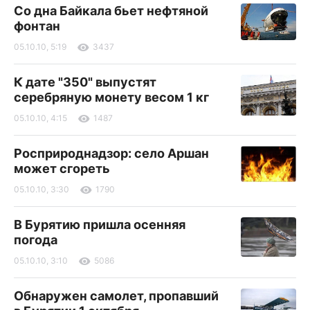
Со дна Байкала бьет нефтяной
фонтан
05.10.10, 5:19
3437
К дате "350" выпустят
серебряную монету весом 1 кг
05.10.10, 4:15
1487
Росприроднадзор: село Аршан
может сгореть
05.10.10, 3:30
1790
В Бурятию пришла осенняя
погода
05.10.10, 3:10
5086
Обнаружен самолет, пропавший