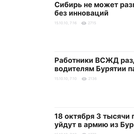
Сибирь не может раз
без инноваций
15.10.10, 7:16
2715
Работники ВСЖД раз
водителям Бурятии п
15.10.10, 7:10
2136
18 октября 3 тысячи
уйдут в армию из Бу