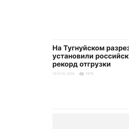
На Тугнуйском разре
установили российс
рекорд отгрузки
15.10.10, 9:00
1978