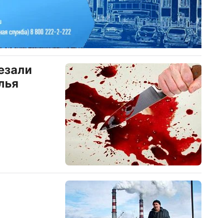
езали
лья
о