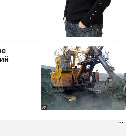
зе
кий