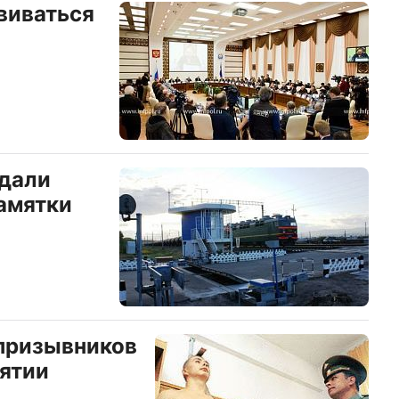
виваться
дали
амятки
 призывников
рятии