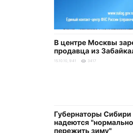
В центре Москвы зар
продавца из Забайка
15.10.10, 9:41
3417
Губернаторы Сибири
надеются "нормальн
пережить зиму"