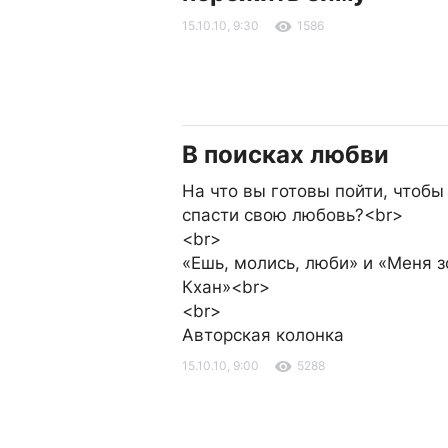
15.10.10, 9:30
1586
В поисках любви
На что вы готовы пойти, чтобы
спасти свою любовь?<br>
<br>
«Ешь, молись, люби» и «Меня з
Кхан»<br>
<br>
Авторская колонка
15.10.10, 9:00
5288