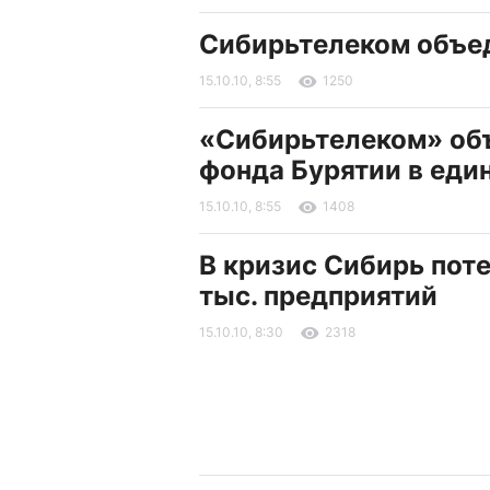
Сибирьтелеком объед
15.10.10, 8:55
1250
«Сибирьтелеком» об
фонда Бурятии в еди
15.10.10, 8:55
1408
В кризис Сибирь поте
тыс. предприятий
15.10.10, 8:30
2318