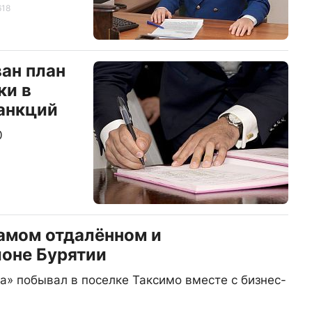
618
ан план
ки в
анкций
0
самом отдалённом и
оне Бурятии
» побывал в поселке Таксимо вместе с бизнес-