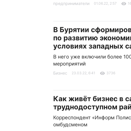
предприниматели
01.06.22, 2:57
1
В Бурятии сформиров
по развитию экономи
условиях западных с
В него уже включили более 10
мероприятий
Бизнес
23.03.22, 6:41
3736
Как живёт бизнес в 
труднодоступном рай
Корреспондент «Информ Полиса
омбудсменом