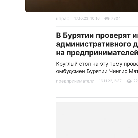
штраф
17.10.23, 10:16
7304
В Бурятии проверят 
административного 
на предпринимателе
Круглый стол на эту тему пров
омбудсмен Бурятии Чингис Ма
предприниматели
16.11.22, 2:37
22