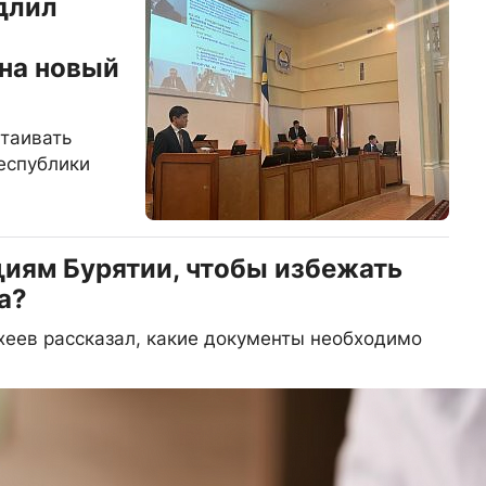
длил
на новый
таивать
еспублики
циям Бурятии, чтобы избежать
а?
еев рассказал, какие документы необходимо