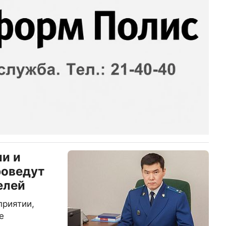
и и
роведут
елей
приятии,
е