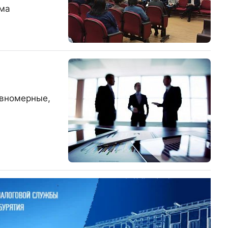
ома
авномерные,