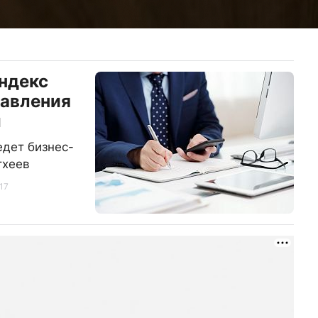
индекс
давления
й
едет бизнес-
тхеев
17