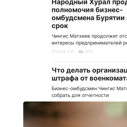
Народный Хурал про
полномочия бизнес-
омбудсмена Бурятии 
срок
Чингис Матхеев продолжит отс
интересы предпринимателей р
27.02.24, 2:27
2219
Что делать организа
штрафа от военкомат
Бизнес-омбудсмен Чингис Матх
собрать для отчетности