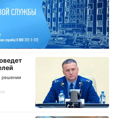
оведет
елей
в решении
195