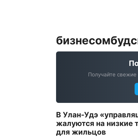
бизнесомбуд
По
Получайте свежие 
В Улан-Удэ «управля
жалуются на низкие
для жильцов