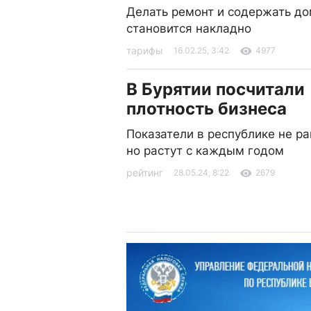
Делать ремонт и содержать д
становится накладно
тарифы
16.02.25, 3:42
4977
В Бурятии посчитали
плотность бизнеса
Показатели в республике не р
но растут с каждым годом
рейтинг
28.05.24, 8:22
2679