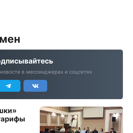
смен
дписывайтесь
новости в мессенджерах и соцсетях
шки»
 тарифы